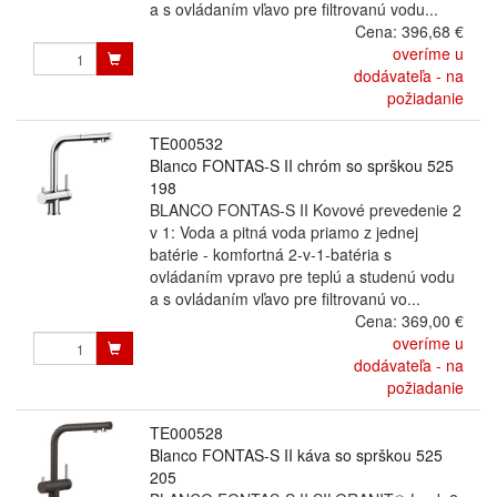
a s ovládaním vľavo pre filtrovanú vodu...
Cena:
396,68 €
overíme u
dodávateľa - na
požiadanie
TE000532
Blanco FONTAS-S II chróm so sprškou 525
198
BLANCO FONTAS-S II Kovové prevedenie 2
v 1: Voda a pitná voda priamo z jednej
batérie - komfortná 2-v-1-batéria s
ovládaním vpravo pre teplú a studenú vodu
a s ovládaním vľavo pre filtrovanú vo...
Cena:
369,00 €
overíme u
dodávateľa - na
požiadanie
TE000528
Blanco FONTAS-S II káva so sprškou 525
205