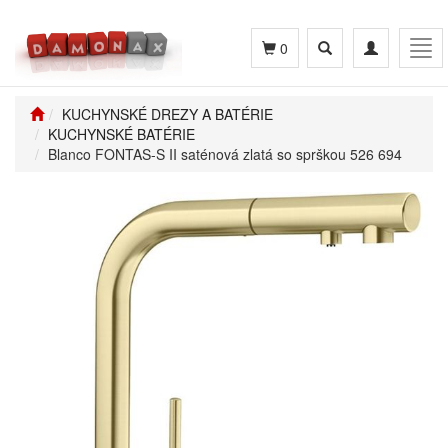
Toggle
Toggle
Tog
0
search
navigation
navi
KUCHYNSKÉ DREZY A BATÉRIE
KUCHYNSKÉ BATÉRIE
Blanco FONTAS-S II saténová zlatá so sprškou 526 694