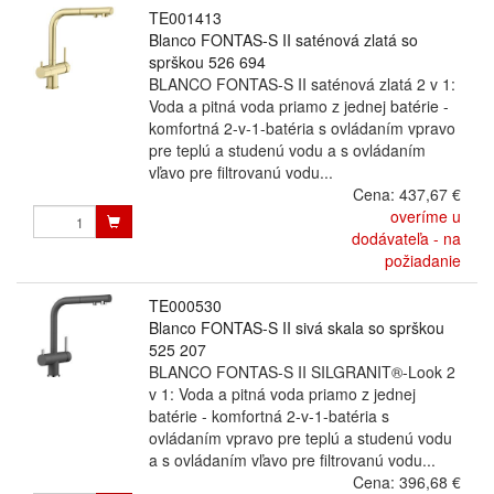
TE001413
Blanco FONTAS-S II saténová zlatá so
sprškou 526 694
BLANCO FONTAS-S II saténová zlatá 2 v 1:
Voda a pitná voda priamo z jednej batérie -
komfortná 2-v-1-batéria s ovládaním vpravo
pre teplú a studenú vodu a s ovládaním
vľavo pre filtrovanú vodu...
Cena:
437,67 €
overíme u
dodávateľa - na
požiadanie
TE000530
Blanco FONTAS-S II sivá skala so sprškou
525 207
BLANCO FONTAS-S II SILGRANIT®-Look 2
v 1: Voda a pitná voda priamo z jednej
batérie - komfortná 2-v-1-batéria s
ovládaním vpravo pre teplú a studenú vodu
a s ovládaním vľavo pre filtrovanú vodu...
Cena:
396,68 €