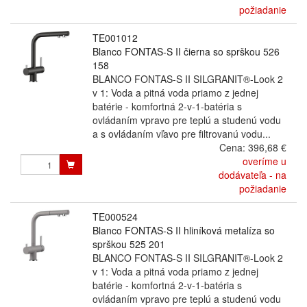
požiadanie
TE001012
Blanco FONTAS-S II čierna so sprškou 526
158
BLANCO FONTAS-S II SILGRANIT®-Look 2
v 1: Voda a pitná voda priamo z jednej
batérie - komfortná 2-v-1-batéria s
ovládaním vpravo pre teplú a studenú vodu
a s ovládaním vľavo pre filtrovanú vodu...
Cena:
396,68 €
overíme u
dodávateľa - na
požiadanie
TE000524
Blanco FONTAS-S II hliníková metalíza so
sprškou 525 201
BLANCO FONTAS-S II SILGRANIT®-Look 2
v 1: Voda a pitná voda priamo z jednej
batérie - komfortná 2-v-1-batéria s
ovládaním vpravo pre teplú a studenú vodu