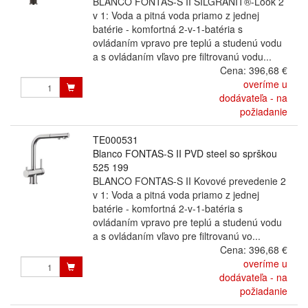
BLANCO FONTAS-S II SILGRANIT®-Look 2
v 1: Voda a pitná voda priamo z jednej
batérie - komfortná 2-v-1-batéria s
ovládaním vpravo pre teplú a studenú vodu
a s ovládaním vľavo pre filtrovanú vodu...
Cena:
396,68 €
overíme u
dodávateľa - na
požiadanie
TE000531
Blanco FONTAS-S II PVD steel so sprškou
525 199
BLANCO FONTAS-S II Kovové prevedenie 2
v 1: Voda a pitná voda priamo z jednej
batérie - komfortná 2-v-1-batéria s
ovládaním vpravo pre teplú a studenú vodu
a s ovládaním vľavo pre filtrovanú vo...
Cena:
396,68 €
overíme u
dodávateľa - na
požiadanie