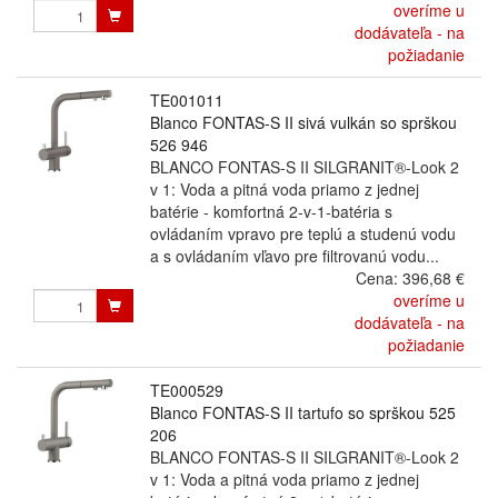
overíme u
dodávateľa - na
požiadanie
TE001011
Blanco FONTAS-S II sivá vulkán so sprškou
526 946
BLANCO FONTAS-S II SILGRANIT®-Look 2
v 1: Voda a pitná voda priamo z jednej
batérie - komfortná 2-v-1-batéria s
ovládaním vpravo pre teplú a studenú vodu
a s ovládaním vľavo pre filtrovanú vodu...
Cena:
396,68 €
overíme u
dodávateľa - na
požiadanie
TE000529
Blanco FONTAS-S II tartufo so sprškou 525
206
BLANCO FONTAS-S II SILGRANIT®-Look 2
v 1: Voda a pitná voda priamo z jednej