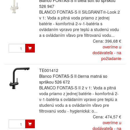
Blanco FONTAS-S II biela soft so sprškou
526 947
BLANCO FONTAS-S II SILGRANIT®-Look 2
v 1: Voda a pitná voda priamo z jednej
batérie - komfortná 2-v-1-batéria s
ovládaním vpravo pre teplú a studenú vodu
a s ovládaním vľavo pre filtrovanú vodu...
Cena:
396,68 €
overíme u
dodávateľa - na
požiadanie
TE001412
Blanco FONTAS-S II čierna matná so
sprškou 526 672
BLANCO FONTAS-S II 2 v 1: Voda a pitná
voda priamo z jednej batérie - komfortná 2-
v-1-batéria s ovládaním vpravo pre teplú a
studenú vodu a s ovládaním vľavo pre
filtrovanú vodu - hygienická: o...
Cena:
474,57 €
overíme u
dodávateľa - na