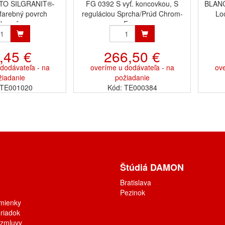
TO SILGRANIT®-
FG 0392 S vyť. koncovkou, S
BLANC
farebný povrch
reguláciou Sprcha/Prúd Chrom-
Lo
kovač ...
Fra...
,45 €
266,50 €
dodávateľa - na
overíme u dodávateľa - na
ove
žiadanie
požiadanie
 TE001020
Kód: TE000384
Štúdiá DAMON
Bratislava
Pezinok
mienky
riadok
 zmluvy