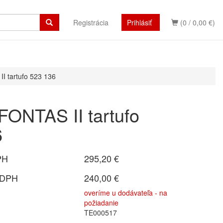
Registrácia
Prihlásiť
(0 / 0,00 €)
I tartufo 523 136
FONTAS II tartufo
6
PH
295,20 €
 DPH
240,00 €
overíme u dodávateľa - na
požiadanie
TE000517