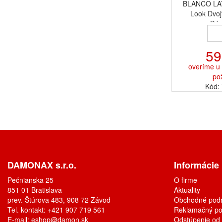
BLANCO LA
Look Dvoj
Dáv
59
overíme u 
po
Kód:
DAMONAX s.r.o.
Informácie
Pečnianska 25
O firme
851 01 Bratislava
Aktuality
prev. Štúrova 483, 908 72 Závod
Obchodné pod
Tel. kontakt: +421 907 719 561
Reklamačný po
E-mail:
eshop@damon.sk
Odstúpenie od