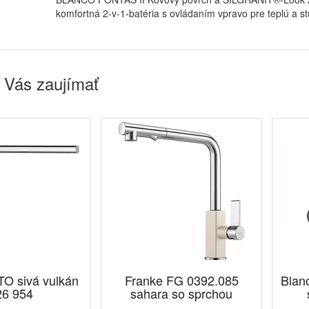
komfortná 2-v-1-batéria s ovládaním vpravo pre teplú a st
 Vás zaujímať
TO sivá vulkán
Franke FG 0392.085
Blan
26 954
sahara so sprchou