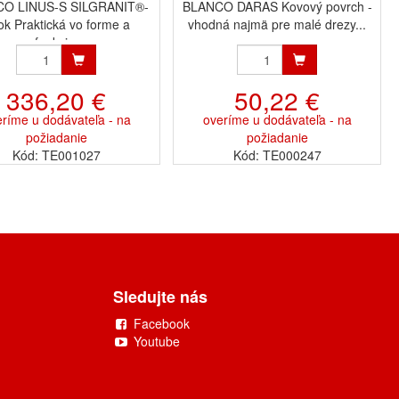
O LINUS-S SILGRANIT®-
BLANCO DARAS Kovový povrch -
ok Praktická vo forme a
vhodná najmä pre malé drezy...
funkci...
336,20 €
50,22 €
ríme u dodávateľa - na
overíme u dodávateľa - na
požiadanie
požiadanie
Kód: TE001027
Kód: TE000247
Sledujte nás
Facebook
Youtube