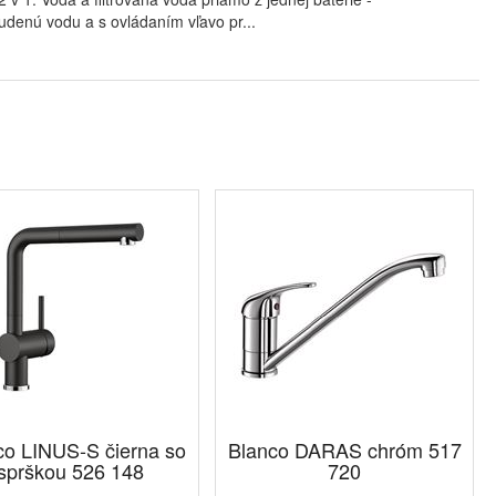
udenú vodu a s ovládaním vľavo pr...
co LINUS-S čierna so
Blanco DARAS chróm 517
sprškou 526 148
720