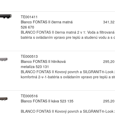
TE001411
Blanco FONTAS II čierna matná
341,32
526 670
BLANCO FONTAS II čierna matná 2 v 1: Voda a filtrovaná v
batéria s ovládaním vpravo pre teplú a studenú vodu a s o
TE000513
Blanco FONTAS II hliníková
295,20
metalíza 523 131
BLANCO FONTAS II Kovový povrch a SILGRANIT®-Look 2 v 1
komfortná 2-v-1-batéria s ovládaním vpravo pre teplú a st
TE000516
Blanco FONTAS II káva 523 135
295,20
BLANCO FONTAS II Kovový povrch a SILGRANIT®-Look 2 v 1