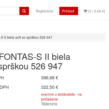
Registrácia
Prihlásiť
(0 / 0,00 €)
 II biela soft so sprškou 526 947
FONTAS-S II biela
 sprškou 526 947
PH
396,68 €
 DPH
322,50 €
overíme u dodávateľa - na
požiadanie
TE001010