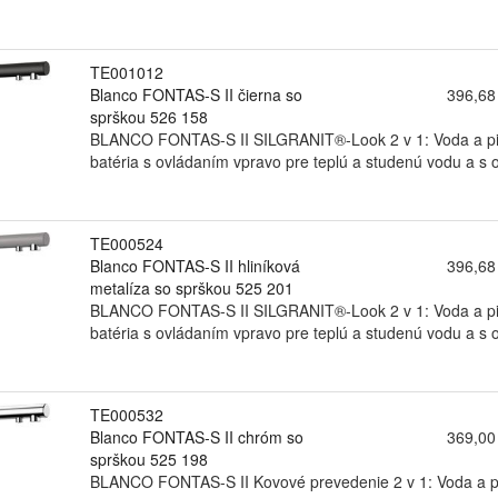
TE001012
Blanco FONTAS-S II čierna so
396,68
sprškou 526 158
BLANCO FONTAS-S II SILGRANIT®-Look 2 v 1: Voda a pitná
batéria s ovládaním vpravo pre teplú a studenú vodu a s o
TE000524
Blanco FONTAS-S II hliníková
396,68
metalíza so sprškou 525 201
BLANCO FONTAS-S II SILGRANIT®-Look 2 v 1: Voda a pitná
batéria s ovládaním vpravo pre teplú a studenú vodu a s o
TE000532
Blanco FONTAS-S II chróm so
369,00
sprškou 525 198
BLANCO FONTAS-S II Kovové prevedenie 2 v 1: Voda a pit