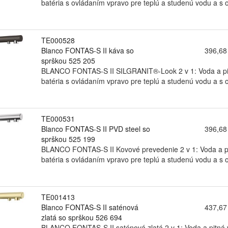
batéria s ovládaním vpravo pre teplú a studenú vodu a s ov
TE000528
Blanco FONTAS-S II káva so
396,68
sprškou 525 205
BLANCO FONTAS-S II SILGRANIT®-Look 2 v 1: Voda a pitná
batéria s ovládaním vpravo pre teplú a studenú vodu a s o
TE000531
Blanco FONTAS-S II PVD steel so
396,68
sprškou 525 199
BLANCO FONTAS-S II Kovové prevedenie 2 v 1: Voda a pit
batéria s ovládaním vpravo pre teplú a studenú vodu a s ov
TE001413
Blanco FONTAS-S II saténová
437,67
zlatá so sprškou 526 694
BLANCO FONTAS-S II saténová zlatá 2 v 1: Voda a pitná v