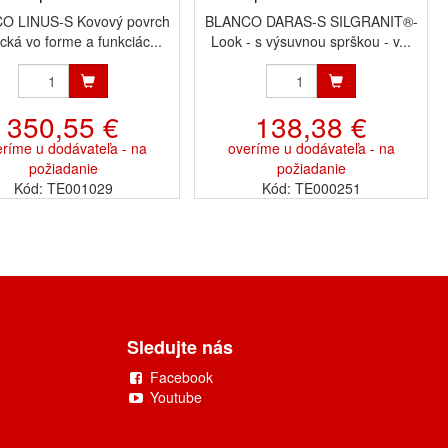
O LINUS-S Kovový povrch
BLANCO DARAS-S SILGRANIT®-
ická vo forme a funkciác...
Look - s výsuvnou sprškou - v...
350,55 €
138,38 €
ríme u dodávateľa - na
overíme u dodávateľa - na
požiadanie
požiadanie
Kód: TE001029
Kód: TE000251
Sledujte nás
Facebook
Youtube