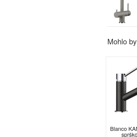
Mohlo by
Blanco KA
spršk