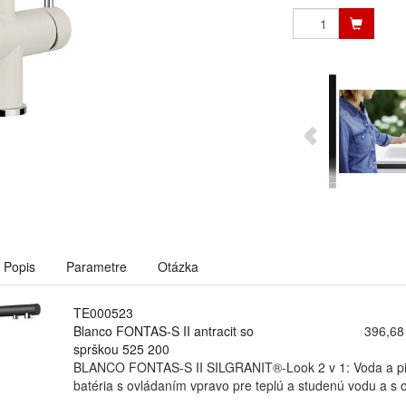
Popis
Parametre
Otázka
TE000523
Blanco FONTAS-S II antracit so
396,68
sprškou 525 200
BLANCO FONTAS-S II SILGRANIT®-Look 2 v 1: Voda a pitná
batéria s ovládaním vpravo pre teplú a studenú vodu a s o