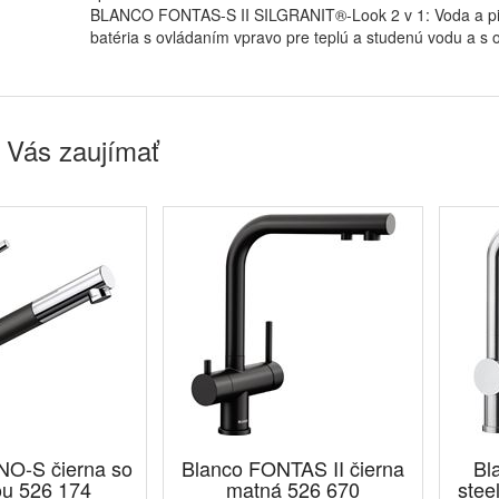
BLANCO FONTAS-S II SILGRANIT®-Look 2 v 1: Voda a pitná
batéria s ovládaním vpravo pre teplú a studenú vodu a s o
 Vás zaujímať
NO-S čierna so
Blanco FONTAS II čierna
Bl
ou 526 174
matná 526 670
stee