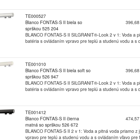
TE000527
Blanco FONTAS-S II biela so
396,68
sprškou 525 204
BLANCO FONTAS-S II SILGRANIT®-Look 2 v 1: Voda a pitná
batéria s ovládaním vpravo pre teplú a studenú vodu a s o
TE001010
Blanco FONTAS-S II biela soft so
396,68
sprškou 526 947
BLANCO FONTAS-S II SILGRANIT®-Look 2 v 1: Voda a pitná
batéria s ovládaním vpravo pre teplú a studenú vodu a s o
TE001412
Blanco FONTAS-S II čierna
474,57
matná so sprškou 526 672
BLANCO FONTAS-S II 2 v 1: Voda a pitná voda priamo z je
vpravo pre teplú a studenú vodu a s ovládaním vľavo pre fi