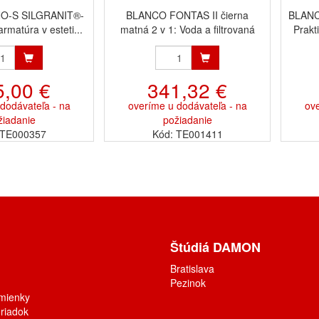
O-S SILGRANIT®-
BLANCO FONTAS II čierna
BLANC
armatúra v esteti...
matná 2 v 1: Voda a filtrovaná
Prakt
vo...
5,00 €
341,32 €
dodávateľa - na
overíme u dodávateľa - na
ove
žiadanie
požiadanie
 TE000357
Kód: TE001411
Štúdiá DAMON
Bratislava
Pezinok
mienky
riadok