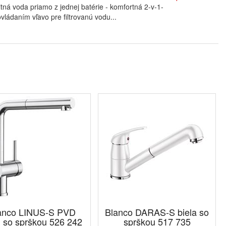
 voda priamo z jednej batérie - komfortná 2-v-1-
vládaním vľavo pre filtrovanú vodu...
anco LINUS-S PVD
Blanco DARAS-S biela so
l so sprškou 526 242
sprškou 517 735