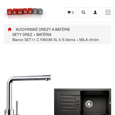
Toggle
Toggle
Tog
0
search
navigation
navi
KUCHYNSKÉ DREZY A BATÉRIE
SETY DREZ + BATÉRIA
Blanco SET11-C FAVUM XL 6 S čierna + MILA chróm