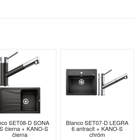
nco SET08-D SONA
Blanco SET07-D LEGRA
S čierna + KANO-S
6 antracit + KANO-S
čierna
chróm