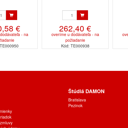
0,58 €
262,40 €
dodávateľa - na
overíme u dodávateľa - na
ove
žiadanie
požiadanie
 TE000950
Kód: TE000938
Štúdiá DAMON
Bratislava
Pezinok
mienky
riadok
 zmluvy