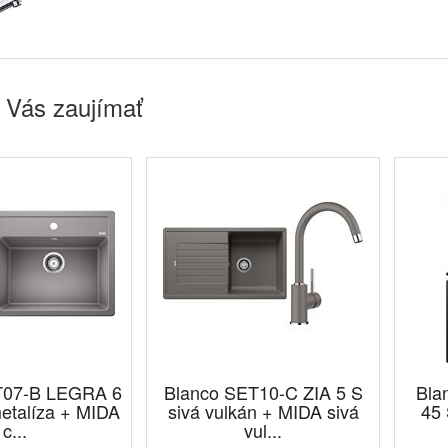
 Vás zaujímať
T07-B LEGRA 6
Blanco SET10-C ZIA 5 S
Bla
metalíza + MIDA
sivá vulkán + MIDA sivá
45 
c...
vul...