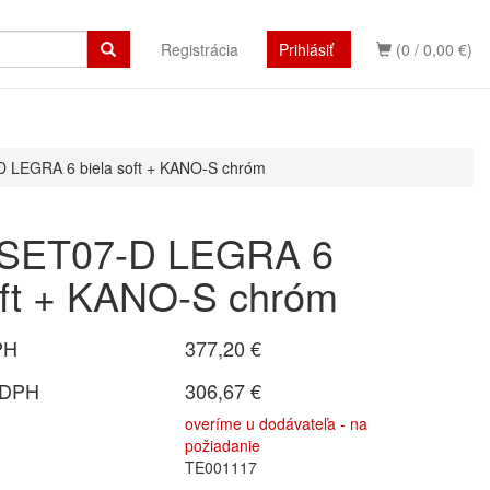
Registrácia
Prihlásiť
(0 / 0,00 €)
D LEGRA 6 biela soft + KANO-S chróm
 SET07-D LEGRA 6
oft + KANO-S chróm
PH
377,20 €
 DPH
306,67 €
overíme u dodávateľa - na
požiadanie
TE001117