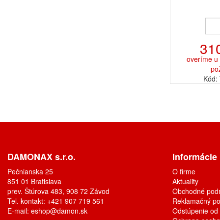
31
overíme u 
po
Kód:
DAMONAX s.r.o.
Informácie
Pečnianska 25
O firme
851 01 Bratislava
Aktuality
prev. Štúrova 483, 908 72 Závod
Obchodné pod
Tel. kontakt: +421 907 719 561
Reklamačný po
E-mail:
eshop@damon.sk
Odstúpenie od