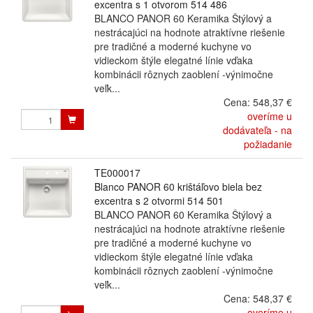
excentra s 1 otvorom 514 486
BLANCO PANOR 60 Keramika Štýlový a
nestrácajúci na hodnote atraktívne riešenie
pre tradičné a moderné kuchyne vo
vidieckom štýle elegatné línie vďaka
kombinácii rôznych zaoblení -výnimočne
veľk...
Cena:
548,37 €
overíme u
dodávateľa - na
požiadanie
TE000017
Blanco PANOR 60 krištáľovo biela bez
excentra s 2 otvormi 514 501
BLANCO PANOR 60 Keramika Štýlový a
nestrácajúci na hodnote atraktívne riešenie
pre tradičné a moderné kuchyne vo
vidieckom štýle elegatné línie vďaka
kombinácii rôznych zaoblení -výnimočne
veľk...
Cena:
548,37 €
overíme u