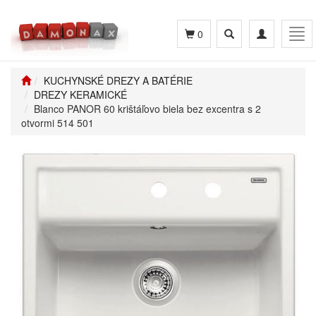
Toggle
Toggle
Tog
0
search
navigation
navi
KUCHYNSKÉ DREZY A BATÉRIE
DREZY KERAMICKÉ
Blanco PANOR 60 krištáľovo biela bez excentra s 2
otvormi 514 501