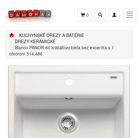
Toggle
Toggle
Tog
0
search
navigation
navi
KUCHYNSKÉ DREZY A BATÉRIE
DREZY KERAMICKÉ
Blanco PANOR 60 krištáľovo biela bez excentra s 1
otvorom 514 486