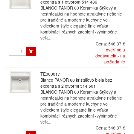
excentra s 1 otvorom 514 486
BLANCO PANOR 60 Keramika Štýlový a
nestrácajúci na hodnote atraktívne riešenie
pre tradičné a moderné kuchyne vo
vidieckom štýle elegatné línie vďaka
kombinácii rôznych zaoblení -výnimočne
veľk...
Cena:
548,37 €
overíme u
dodávateľa - na
požiadanie
TE000017
Blanco PANOR 60 krištáľovo biela bez
excentra s 2 otvormi 514 501
BLANCO PANOR 60 Keramika Štýlový a
nestrácajúci na hodnote atraktívne riešenie
pre tradičné a moderné kuchyne vo
vidieckom štýle elegatné línie vďaka
kombinácii rôznych zaoblení -výnimočne
veľk...
Cena:
548,37 €
overíme u