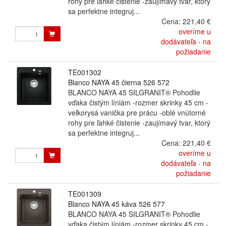
rohy pre ľahké čistenie -zaujímavý tvar, ktorý
sa perfektne integruj...
Cena:
221,40 €
overíme u
dodávateľa - na
požiadanie
TE001302
Blanco NAYA 45 čierna 526 572
BLANCO NAYA 45 SILGRANIT® Pohodlie
vďaka čistým líniám -rozmer skrinky 45 cm -
veľkorysá vanička pre prácu -oblé vnútorné
rohy pre ľahké čistenie -zaujímavý tvar, ktorý
sa perfektne integruj...
Cena:
221,40 €
overíme u
dodávateľa - na
požiadanie
TE001309
Blanco NAYA 45 káva 526 577
BLANCO NAYA 45 SILGRANIT® Pohodlie
vďaka čistým líniám -rozmer skrinky 45 cm -