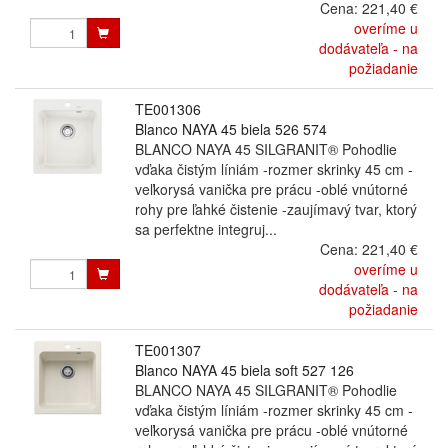
Cena:
221,40 €
overíme u
dodávateľa - na
požiadanie
TE001306
Blanco NAYA 45 biela 526 574
BLANCO NAYA 45 SILGRANIT® Pohodlie
vďaka čistým líniám -rozmer skrinky 45 cm -
veľkorysá vanička pre prácu -oblé vnútorné
rohy pre ľahké čistenie -zaujímavý tvar, ktorý
sa perfektne integruj...
Cena:
221,40 €
overíme u
dodávateľa - na
požiadanie
TE001307
Blanco NAYA 45 biela soft 527 126
BLANCO NAYA 45 SILGRANIT® Pohodlie
vďaka čistým líniám -rozmer skrinky 45 cm -
veľkorysá vanička pre prácu -oblé vnútorné