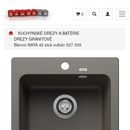
Toggle
Toggle
Tog
0
search
navigation
navi
KUCHYNSKÉ DREZY A BATÉRIE
DREZY GRANITOVÉ
Blanco NAYA 45 sivá vulkán 527 309