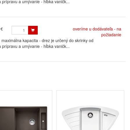
 prípravu a umývanie - hĺbka vaničk...
 €
overíme u dodávateľa - na
požiadanie
ximálna kapacita - drez je určený do skrinky od
 prípravu a umývanie - hĺbka vaničk...