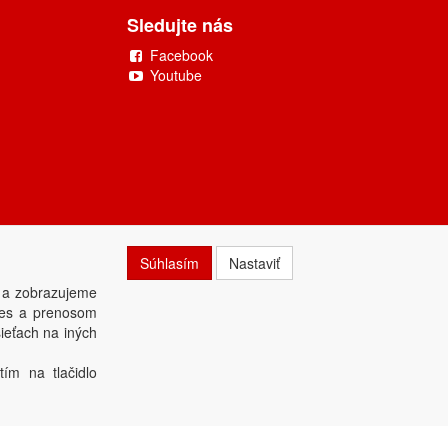
Sledujte nás
Facebook
Youtube
Súhlasím
Nastaviť
 a zobrazujeme
kies a prenosom
ieťach na iných
tím na tlačidlo