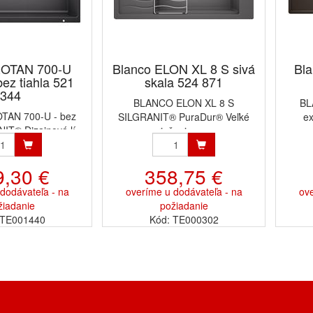
ROTAN 700-U
Blanco ELON XL 8 S sivá
Bla
bez tiahla 521
skala 524 871
344
BLANCO ELON XL 8 S
BL
AN 700-U - bez
SILGRANIT® PuraDur® Veľké
e
IT® Dizajnová lí...
riešenie v ...
9,30 €
358,75 €
dodávateľa - na
overíme u dodávateľa - na
ove
žiadanie
požiadanie
 TE001440
Kód: TE000302