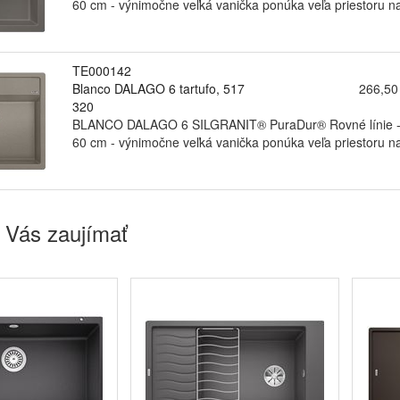
60 cm - výnimočne veľká vanička ponúka veľa priestoru na
TE000142
Blanco DALAGO 6 tartufo, 517
266,50
320
BLANCO DALAGO 6 SILGRANIT® PuraDur® Rovné línie - ma
60 cm - výnimočne veľká vanička ponúka veľa priestoru na
 Vás zaujímať