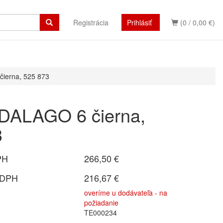
Registrácia
Prihlásiť
(0 / 0,00 €)
čierna, 525 873
 DALAGO 6 čierna,
3
PH
266,50 €
 DPH
216,67 €
overíme u dodávateľa - na
požiadanie
TE000234