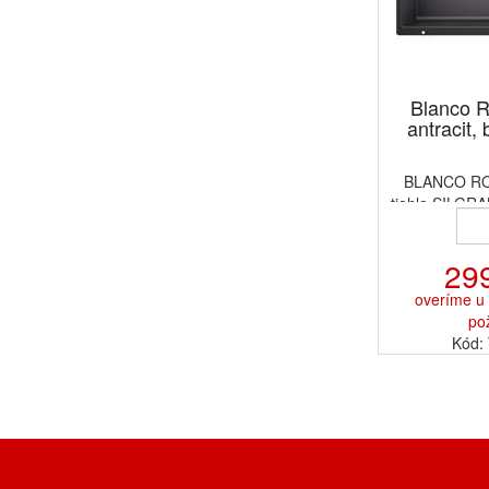
Blanco 
antracit, 
BLANCO ROT
tiahla SILGRAN
29
overíme u 
po
Kód: