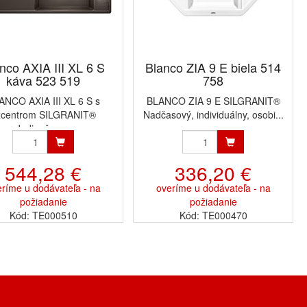
nco AXIA III XL 6 S
Blanco ZIA 9 E biela 514
káva 523 519
758
ANCO AXIA III XL 6 S s
BLANCO ZIA 9 E SILGRANIT®
xcentrom SILGRANIT®
Nadčasový, individuálny, osobi...
Jedinečne ...
544,28 €
336,20 €
ríme u dodávateľa - na
overíme u dodávateľa - na
požiadanie
požiadanie
Kód: TE000510
Kód: TE000470