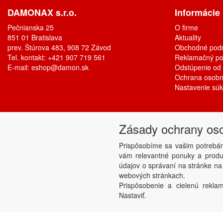
DAMONAX s.r.o.
Informácie
Pečnianska 25
O firme
851 01 Bratislava
Aktuality
prev. Štúrova 483, 908 72 Závod
Obchodné pod
Tel. kontakt: +421 907 719 561
Reklamačný po
E-mail:
eshop@damon.sk
Odstúpenie od
Ochrana osobn
Nastavenie sú
Zásady ochrany os
Prispôsobíme sa vašim potrebá
vám relevantné ponuky a produk
údajov o správaní na stránke na
webových stránkach.
Prispôsobenie a cielenú reklam
Nastaviť.