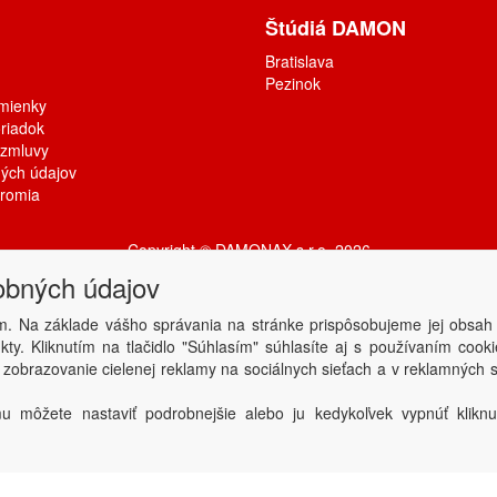
Štúdiá DAMON
Bratislava
Pezinok
mienky
riadok
 zmluvy
ých údajov
kromia
Copyright © DAMONAX s.r.o.
2026
Powered by
ABRA
obných údajov
m. Na základe vášho správania na stránke prispôsobujeme jej obsah
ty. Kliknutím na tlačidlo "Súhlasím" súhlasíte aj s používaním coo
 zobrazovanie cielenej reklamy na sociálnych sieťach a v reklamných s
u môžete nastaviť podrobnejšie alebo ju kedykoľvek vypnúť kliknu