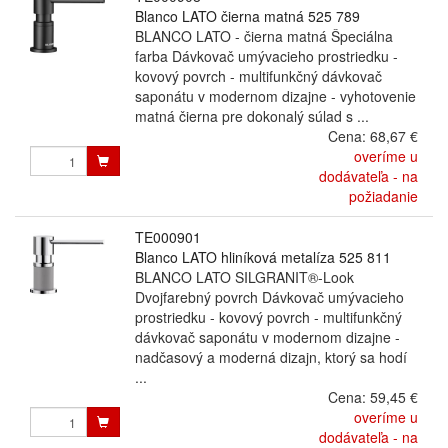
Blanco LATO čierna matná 525 789
BLANCO LATO - čierna matná Špeciálna
farba Dávkovač umývacieho prostriedku -
kovový povrch - multifunkčný dávkovač
saponátu v modernom dizajne - vyhotovenie
matná čierna pre dokonalý súlad s ...
Cena:
68,67 €
overíme u
dodávateľa - na
požiadanie
TE000901
Blanco LATO hliníková metalíza 525 811
BLANCO LATO SILGRANIT®-Look
Dvojfarebný povrch Dávkovač umývacieho
prostriedku - kovový povrch - multifunkčný
dávkovač saponátu v modernom dizajne -
nadčasový a moderná dizajn, ktorý sa hodí
...
Cena:
59,45 €
overíme u
dodávateľa - na