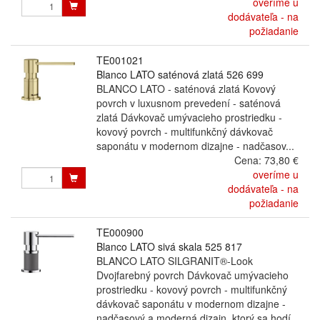
overíme u
dodávateľa - na
požiadanie
TE001021
Blanco LATO saténová zlatá 526 699
BLANCO LATO - saténová zlatá Kovový
povrch v luxusnom prevedení - saténová
zlatá Dávkovač umývacieho prostriedku -
kovový povrch - multifunkčný dávkovač
saponátu v modernom dizajne - nadčasov...
Cena:
73,80 €
overíme u
dodávateľa - na
požiadanie
TE000900
Blanco LATO sivá skala 525 817
BLANCO LATO SILGRANIT®-Look
Dvojfarebný povrch Dávkovač umývacieho
prostriedku - kovový povrch - multifunkčný
dávkovač saponátu v modernom dizajne -
nadčasový a moderná dizajn, ktorý sa hodí