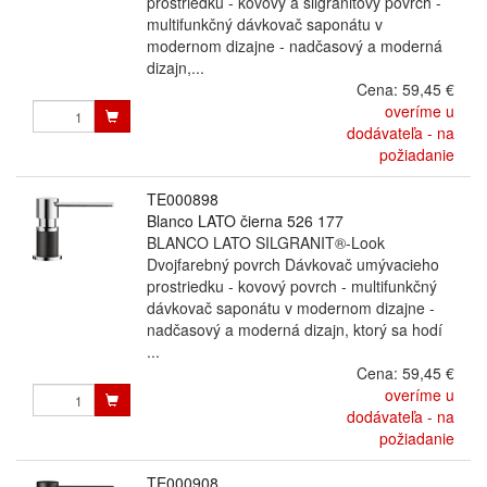
prostriedku - kovový a silgranitový povrch -
multifunkčný dávkovač saponátu v
modernom dizajne - nadčasový a moderná
dizajn,...
Cena:
59,45 €
overíme u
dodávateľa - na
požiadanie
TE000898
Blanco LATO čierna 526 177
BLANCO LATO SILGRANIT®-Look
Dvojfarebný povrch Dávkovač umývacieho
prostriedku - kovový povrch - multifunkčný
dávkovač saponátu v modernom dizajne -
nadčasový a moderná dizajn, ktorý sa hodí
...
Cena:
59,45 €
overíme u
dodávateľa - na
požiadanie
TE000908