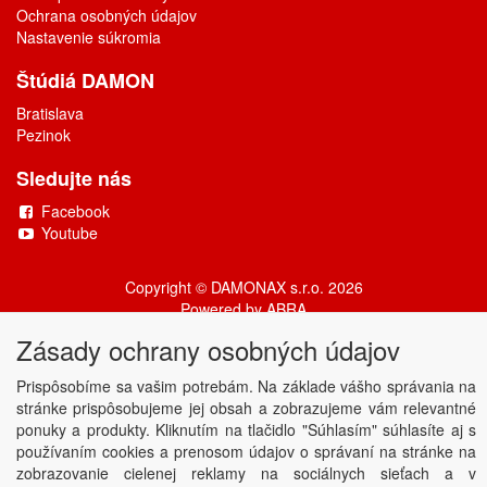
Ochrana osobných údajov
Nastavenie súkromia
Štúdiá DAMON
Bratislava
Pezinok
Sledujte nás
Facebook
Youtube
Copyright © DAMONAX s.r.o.
2026
Powered by
ABRA
Zásady ochrany osobných údajov
Prispôsobíme sa vašim potrebám. Na základe vášho správania na
stránke prispôsobujeme jej obsah a zobrazujeme vám relevantné
ponuky a produkty. Kliknutím na tlačidlo "Súhlasím" súhlasíte aj s
používaním cookies a prenosom údajov o správaní na stránke na
zobrazovanie cielenej reklamy na sociálnych sieťach a v