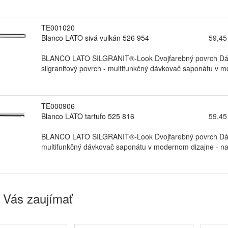
TE001020
Blanco LATO sivá vulkán 526 954
59,45
BLANCO LATO SILGRANIT®-Look Dvojfarebný povrch Dávk
silgranitový povrch - multifunkčný dávkovač saponátu v m
TE000906
Blanco LATO tartufo 525 816
59,45
BLANCO LATO SILGRANIT®-Look Dvojfarebný povrch Dávk
multifunkčný dávkovač saponátu v modernom dizajne - nad
 Vás zaujímať