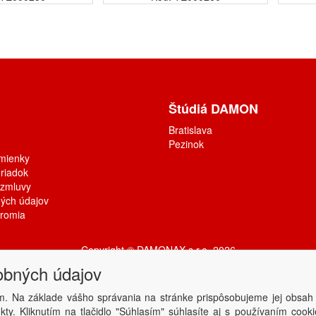
Štúdiá DAMON
Bratislava
Pezinok
mienky
riadok
 zmluvy
ých údajov
kromia
Copyright © DAMONAX s.r.o.
2026
Powered by
ABRA
obných údajov
m. Na základe vášho správania na stránke prispôsobujeme jej obsah
ty. Kliknutím na tlačidlo "Súhlasím" súhlasíte aj s používaním coo