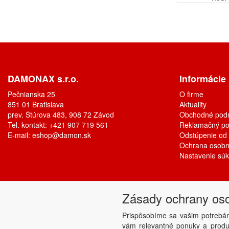
DAMONAX s.r.o.
Informácie
Pečnianska 25
O firme
851 01 Bratislava
Aktuality
prev. Štúrova 483, 908 72 Závod
Obchodné pod
Tel. kontakt: +421 907 719 561
Reklamačný po
E-mail:
eshop@damon.sk
Odstúpenie od
Ochrana osobn
Nastavenie sú
Zásady ochrany os
Prispôsobíme sa vašim potrebá
vám relevantné ponuky a produk