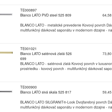
TE000897
Blanco LATO PVD steel 525 809
64,58
BLANCO LATO - metalické prevedenie Kovový povrch Dávk
multifunkčný dávkovač saponátu v modernom dizajne - nad
TE001021
Blanco LATO saténová zlatá 526
73,80
699
BLANCO LATO - saténová zlatá Kovový povrch v luxusno
prostriedku - kovový povrch - multifunkčný dávkovač sap
TE000900
Blanco LATO sivá skala 525 817
59,45
BLANCO LATO SILGRANIT®-Look Dvojfarebný povrch Dávk
multifunkčný dávkovač saponátu v modernom dizajne - nad