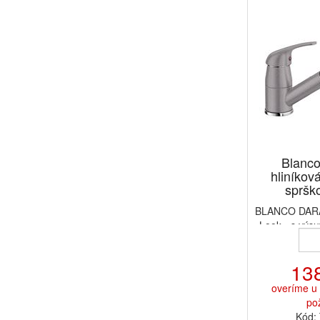
Blanc
hliníkov
sprško
BLANCO DARA
Look - s výsu
13
overíme u 
po
Kód: