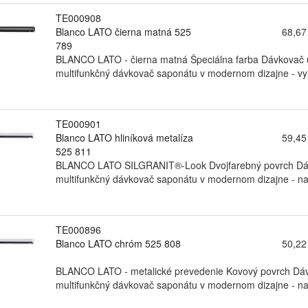
TE000908
Blanco LATO čierna matná 525
68,67
789
BLANCO LATO - čierna matná Špeciálna farba Dávkovač u
multifunkčný dávkovač saponátu v modernom dizajne - vyh
TE000901
Blanco LATO hliníková metalíza
59,45
525 811
BLANCO LATO SILGRANIT®-Look Dvojfarebný povrch Dávk
multifunkčný dávkovač saponátu v modernom dizajne - nad
TE000896
Blanco LATO chróm 525 808
50,22
BLANCO LATO - metalické prevedenie Kovový povrch Dávk
multifunkčný dávkovač saponátu v modernom dizajne - nad