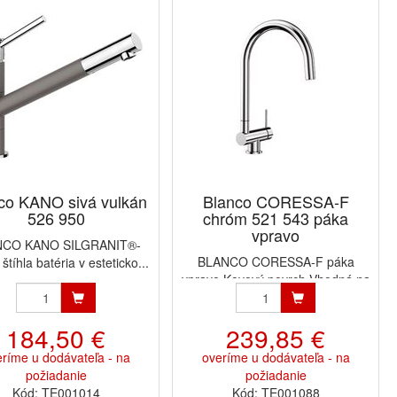
co KANO sivá vulkán
Blanco CORESSA-F
526 950
chróm 521 543 páka
vpravo
NCO KANO SILGRANIT®-
BLANCO CORESSA-F páka
štíhla batéria v esteticko...
vpravo Kovový povrch Vhodná na
za...
184,50 €
239,85 €
ríme u dodávateľa - na
overíme u dodávateľa - na
požiadanie
požiadanie
Kód: TE001014
Kód: TE001088