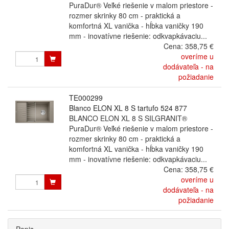
PuraDur® Veľké riešenie v malom priestore -
rozmer skrinky 80 cm - praktická a
komfortná XL vanička - hĺbka vaničky 190
mm - inovatívne riešenie: odkvapkávaciu...
Cena:
358,75 €
overíme u
dodávateľa - na
požiadanie
TE000299
Blanco ELON XL 8 S tartufo 524 877
BLANCO ELON XL 8 S SILGRANIT®
PuraDur® Veľké riešenie v malom priestore -
rozmer skrinky 80 cm - praktická a
komfortná XL vanička - hĺbka vaničky 190
mm - inovatívne riešenie: odkvapkávaciu...
Cena:
358,75 €
overíme u
dodávateľa - na
požiadanie