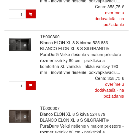
mm - inovatívne riešenie: odkvapkávaciu...
Cena:
358,75 €
overíme u
dodávateľa - na
požiadanie
TE000300
Blanco ELON XL 8 S čierna 525 886
BLANCO ELON XL 8 S SILGRANIT®
PuraDur® Veľké riešenie v malom priestore -
rozmer skrinky 80 cm - praktická a
komfortná XL vanička - hĺbka vaničky 190
mm - inovatívne riešenie: odkvapkávaciu...
Cena:
358,75 €
overíme u
dodávateľa - na
požiadanie
TE000307
Blanco ELON XL 8 S káva 524 879
BLANCO ELON XL 8 S SILGRANIT®
PuraDur® Veľké riešenie v malom priestore -
rozmer skrinky 80 cm - praktická a