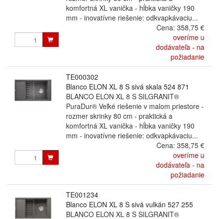
komfortná XL vanička - hĺbka vaničky 190
mm - inovatívne riešenie: odkvapkávaciu...
Cena:
358,75 €
overíme u
dodávateľa - na
požiadanie
TE000302
Blanco ELON XL 8 S sivá skala 524 871
BLANCO ELON XL 8 S SILGRANIT®
PuraDur® Veľké riešenie v malom priestore -
rozmer skrinky 80 cm - praktická a
komfortná XL vanička - hĺbka vaničky 190
mm - inovatívne riešenie: odkvapkávaciu...
Cena:
358,75 €
overíme u
dodávateľa - na
požiadanie
TE001234
Blanco ELON XL 8 S sivá vulkán 527 255
BLANCO ELON XL 8 S SILGRANIT®