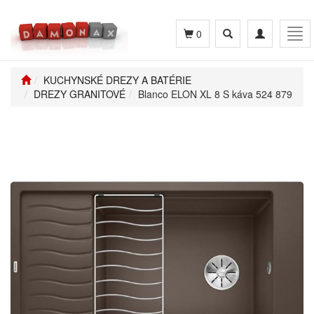
Toggle
Toggle
Tog
0
search
navigation
navi
KUCHYNSKÉ DREZY A BATÉRIE
DREZY GRANITOVÉ
Blanco ELON XL 8 S káva 524 879