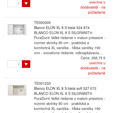
overíme u
dodávateľa - na
požiadanie
TE000305
Blanco ELON XL 8 S biela 524 874
BLANCO ELON XL 8 S SILGRANIT®
PuraDur® Veľké riešenie v malom priestore -
rozmer skrinky 80 cm - praktická a
komfortná XL vanička - hĺbka vaničky 190
mm - inovatívne riešenie: odkvapkávaciu...
Cena:
358,75 €
overíme u
dodávateľa - na
požiadanie
TE001233
Blanco ELON XL 8 S biela soft 527 072
BLANCO ELON XL 8 S SILGRANIT®
PuraDur® Veľké riešenie v malom priestore -
rozmer skrinky 80 cm - praktická a
komfortná XL vanička - hĺbka vaničky 190