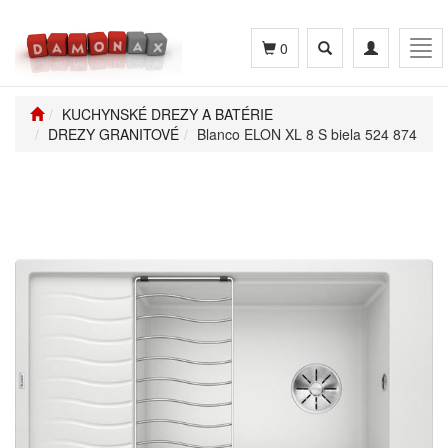
Toggle
Toggle
Tog
0
search
navigation
navi
KUCHYNSKÉ DREZY A BATÉRIE
DREZY GRANITOVÉ
Blanco ELON XL 8 S biela 524 874