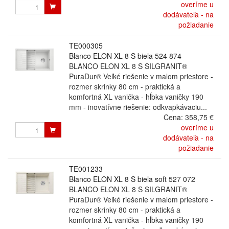
overíme u
dodávateľa - na
požiadanie
TE000305
Blanco ELON XL 8 S biela 524 874
BLANCO ELON XL 8 S SILGRANIT®
PuraDur® Veľké riešenie v malom priestore -
rozmer skrinky 80 cm - praktická a
komfortná XL vanička - hĺbka vaničky 190
mm - inovatívne riešenie: odkvapkávaciu...
Cena:
358,75 €
overíme u
dodávateľa - na
požiadanie
TE001233
Blanco ELON XL 8 S biela soft 527 072
BLANCO ELON XL 8 S SILGRANIT®
PuraDur® Veľké riešenie v malom priestore -
rozmer skrinky 80 cm - praktická a
komfortná XL vanička - hĺbka vaničky 190