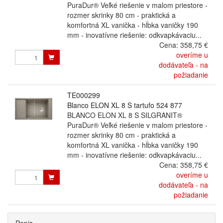
PuraDur® Veľké riešenie v malom priestore -
rozmer skrinky 80 cm - praktická a
komfortná XL vanička - hĺbka vaničky 190
mm - inovatívne riešenie: odkvapkávaciu...
Cena:
358,75 €
overíme u
dodávateľa - na
požiadanie
TE000299
Blanco ELON XL 8 S tartufo 524 877
BLANCO ELON XL 8 S SILGRANIT®
PuraDur® Veľké riešenie v malom priestore -
rozmer skrinky 80 cm - praktická a
komfortná XL vanička - hĺbka vaničky 190
mm - inovatívne riešenie: odkvapkávaciu...
Cena:
358,75 €
overíme u
dodávateľa - na
požiadanie