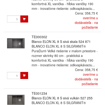
komfortná XL vanička - hĺbka vaničky 190
mm - inovatívne riešenie: odkvapkávaciu...
Cena:
358,75 €
overíme u
dodávateľa - na
požiadanie
TE000302
Blanco ELON XL 8 S sivá skala 524 871
BLANCO ELON XL 8 S SILGRANIT®
PuraDur® Veľké riešenie v malom priestore -
rozmer skrinky 80 cm - praktická a
komfortná XL vanička - hĺbka vaničky 190
mm - inovatívne riešenie: odkvapkávaciu...
Cena:
358,75 €
overíme u
dodávateľa - na
požiadanie
TE001234
Blanco ELON XL 8 S sivá vulkán 527 255
BLANCO ELON XL 8 S SILGRANIT®