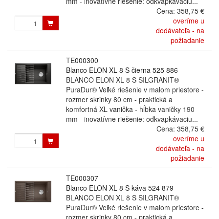
mm - inovatívne riešenie: odkvapkávaciu...
Cena:
358,75 €
overíme u
dodávateľa - na
požiadanie
TE000300
Blanco ELON XL 8 S čierna 525 886
BLANCO ELON XL 8 S SILGRANIT®
PuraDur® Veľké riešenie v malom priestore -
rozmer skrinky 80 cm - praktická a
komfortná XL vanička - hĺbka vaničky 190
mm - inovatívne riešenie: odkvapkávaciu...
Cena:
358,75 €
overíme u
dodávateľa - na
požiadanie
TE000307
Blanco ELON XL 8 S káva 524 879
BLANCO ELON XL 8 S SILGRANIT®
PuraDur® Veľké riešenie v malom priestore -
rozmer skrinky 80 cm - praktická a