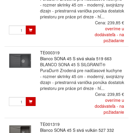
- rozmer skrinky 45 cm - moderný, svojrázny
dizajn - priestranná vanička ponúka dostatok
priestoru pre práce pri dreze - hĺ...
Cena:
239,85 €
overíme u
dodávateľa - na
požiadanie
TE000319
Blanco SONA 45 S sivá skala 519 663
BLANCO SONA 45 S SILGRANIT®
PuraDur® Zrodená pre nadčasové kuchyne
- rozmer skrinky 45 cm - moderný, svojrázny
dizajn - priestranná vanička ponúka dostatok
priestoru pre práce pri dreze - hĺ...
Cena:
239,85 €
overíme u
dodávateľa - na
požiadanie
TE001319
Blanco SONA 45 S sivá vulkán 527 332