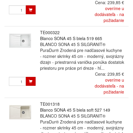
Cena:
239,85 €
overíme u
dodávateľa - na
požiadanie
TE000322
Blanco SONA 45 S biela 519 665
BLANCO SONA 45 S SILGRANIT®
PuraDur® Zrodená pre nadčasové kuchyne
- rozmer skrinky 45 cm - moderný, svojrázny
dizajn - priestranná vanička ponúka dostatok
priestoru pre práce pri dreze - hĺ...
Cena:
239,85 €
overíme u
dodávateľa - na
požiadanie
TE001318
Blanco SONA 45 S biela soft 527 149
BLANCO SONA 45 S SILGRANIT®
PuraDur® Zrodená pre nadčasové kuchyne
- rozmer skrinky 45 cm - moderný, svojrázny