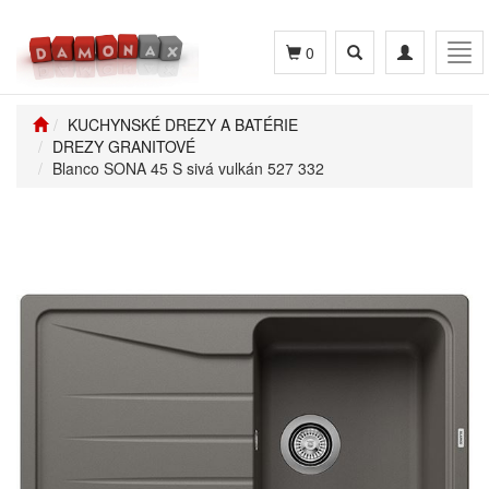
Toggle
Toggle
Tog
0
search
navigation
navi
KUCHYNSKÉ DREZY A BATÉRIE
DREZY GRANITOVÉ
Blanco SONA 45 S sivá vulkán 527 332