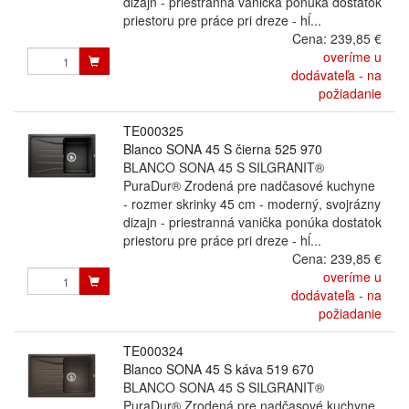
dizajn - priestranná vanička ponúka dostatok
priestoru pre práce pri dreze - hĺ...
Cena:
239,85 €
overíme u
dodávateľa - na
požiadanie
TE000325
Blanco SONA 45 S čierna 525 970
BLANCO SONA 45 S SILGRANIT®
PuraDur® Zrodená pre nadčasové kuchyne
- rozmer skrinky 45 cm - moderný, svojrázny
dizajn - priestranná vanička ponúka dostatok
priestoru pre práce pri dreze - hĺ...
Cena:
239,85 €
overíme u
dodávateľa - na
požiadanie
TE000324
Blanco SONA 45 S káva 519 670
BLANCO SONA 45 S SILGRANIT®
PuraDur® Zrodená pre nadčasové kuchyne