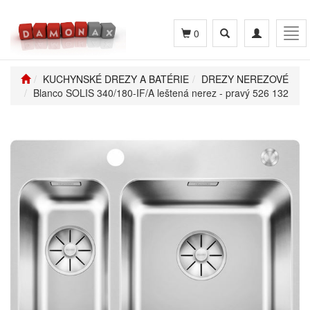
Toggle
Toggle
Tog
0
search
navigation
navi
KUCHYNSKÉ DREZY A BATÉRIE
DREZY NEREZOVÉ
Blanco SOLIS 340/180-IF/A leštená nerez - pravý 526 132