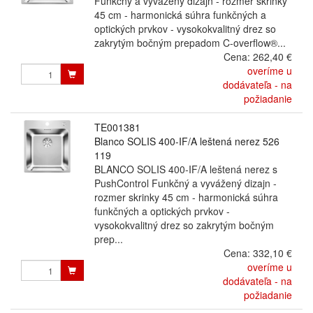
Funkčný a vyvážený dizajn - rozmer skrinky
45 cm - harmonická súhra funkčných a
optických prvkov - vysokokvalitný drez so
zakrytým bočným prepadom C-overflow®...
Cena:
262,40 €
overíme u
dodávateľa - na
požiadanie
TE001381
Blanco SOLIS 400-IF/A leštená nerez 526
119
BLANCO SOLIS 400-IF/A leštená nerez s
PushControl Funkčný a vyvážený dizajn -
rozmer skrinky 45 cm - harmonická súhra
funkčných a optických prvkov -
vysokokvalitný drez so zakrytým bočným
prep...
Cena:
332,10 €
overíme u
dodávateľa - na
požiadanie