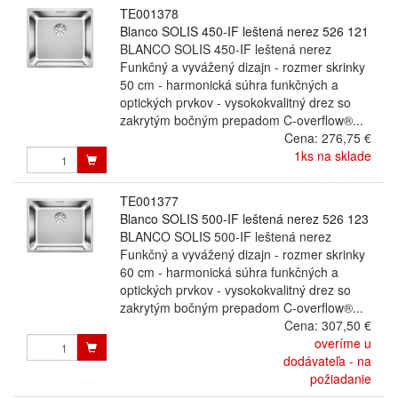
TE001378
Blanco SOLIS 450-IF leštená nerez 526 121
BLANCO SOLIS 450-IF leštená nerez
Funkčný a vyvážený dizajn - rozmer skrinky
50 cm - harmonická súhra funkčných a
optických prvkov - vysokokvalitný drez so
zakrytým bočným prepadom C-overflow®...
Cena:
276,75 €
1ks na sklade
TE001377
Blanco SOLIS 500-IF leštená nerez 526 123
BLANCO SOLIS 500-IF leštená nerez
Funkčný a vyvážený dizajn - rozmer skrinky
60 cm - harmonická súhra funkčných a
optických prvkov - vysokokvalitný drez so
zakrytým bočným prepadom C-overflow®...
Cena:
307,50 €
overíme u
dodávateľa - na
požiadanie