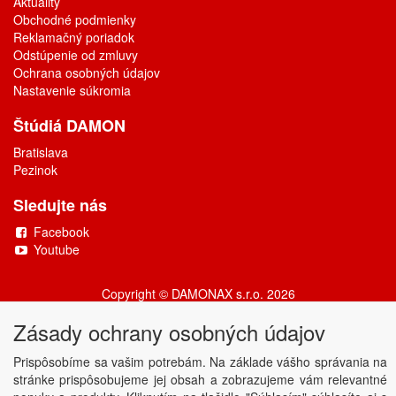
Aktuality
Obchodné podmienky
Reklamačný poriadok
Odstúpenie od zmluvy
Ochrana osobných údajov
Nastavenie súkromia
Štúdiá DAMON
Bratislava
Pezinok
Sledujte nás
Facebook
Youtube
Copyright © DAMONAX s.r.o.
2026
Powered by
ABRA
Zásady ochrany osobných údajov
Prispôsobíme sa vašim potrebám. Na základe vášho správania na
stránke prispôsobujeme jej obsah a zobrazujeme vám relevantné