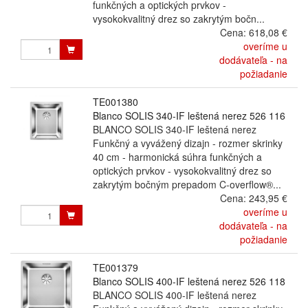
funkčných a optických prvkov -
vysokokvalitný drez so zakrytým bočn...
Cena:
618,08 €
overíme u
dodávateľa - na
požiadanie
TE001380
Blanco SOLIS 340-IF leštená nerez 526 116
BLANCO SOLIS 340-IF leštená nerez
Funkčný a vyvážený dizajn - rozmer skrinky
40 cm - harmonická súhra funkčných a
optických prvkov - vysokokvalitný drez so
zakrytým bočným prepadom C-overflow®...
Cena:
243,95 €
overíme u
dodávateľa - na
požiadanie
TE001379
Blanco SOLIS 400-IF leštená nerez 526 118
BLANCO SOLIS 400-IF leštená nerez