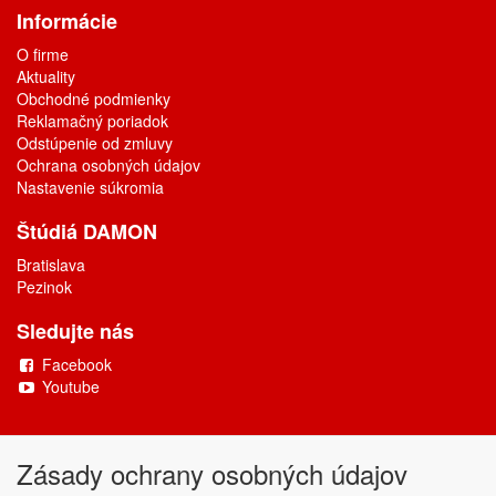
Informácie
O firme
Aktuality
Obchodné podmienky
Reklamačný poriadok
Odstúpenie od zmluvy
Ochrana osobných údajov
Nastavenie súkromia
Štúdiá DAMON
Bratislava
Pezinok
Sledujte nás
Facebook
Youtube
Copyright © DAMONAX s.r.o.
2026
Powered by
ABRA
Zásady ochrany osobných údajov