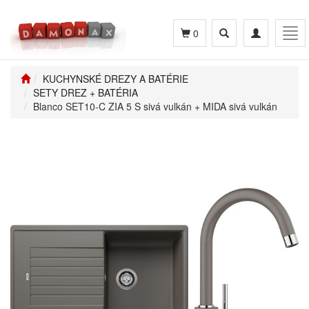
Toggle
Toggle
Tog
0
search
navigation
navi
KUCHYNSKÉ DREZY A BATÉRIE
SETY DREZ + BATÉRIA
Blanco SET10-C ZIA 5 S sivá vulkán + MIDA sivá vulkán