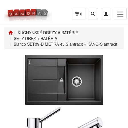
Toggle
Toggle
Tog
0
search
navigation
navi
KUCHYNSKÉ DREZY A BATÉRIE
SETY DREZ + BATÉRIA
Blanco SET09-D METRA 45 S antracit + KANO-S antracit