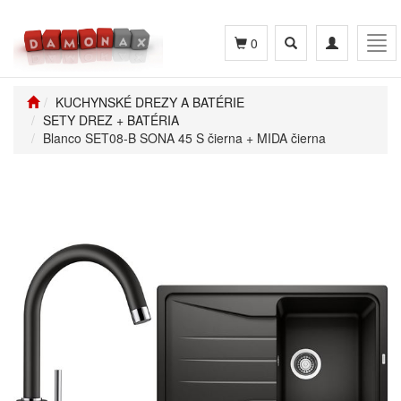
Toggle
Toggle
Tog
0
search
navigation
navi
KUCHYNSKÉ DREZY A BATÉRIE
SETY DREZ + BATÉRIA
Blanco SET08-B SONA 45 S čierna + MIDA čierna