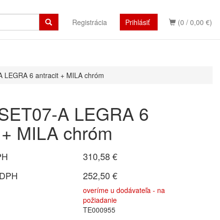
Registrácia
Prihlásiť
(0 / 0,00 €)
 LEGRA 6 antracit + MILA chróm
 SET07-A LEGRA 6
t + MILA chróm
PH
310,58 €
 DPH
252,50 €
overíme u dodávateľa - na
požiadanie
TE000955