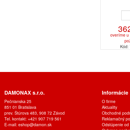
36
overíme u 
po
Kód:
DAMONAX s.r.o.
Informácie
Pečnianska 25
O firme
851 01 Bratislava
Aktuality
prev. Štúrova 483, 908 72 Závod
Obchodné pod
Tel. kontakt: +421 907 719 561
Reklamačný po
E-mail:
eshop@damon.sk
Odstúpenie od