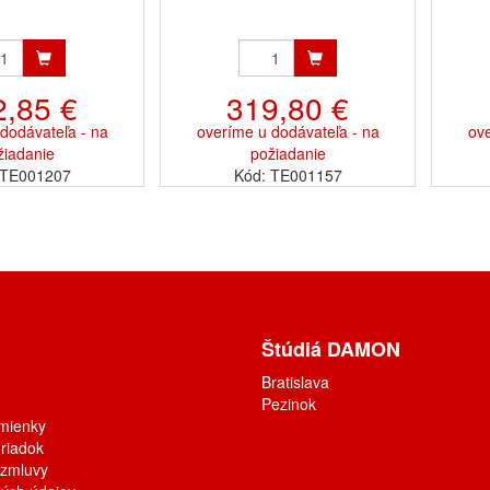
2,85 €
319,80 €
dodávateľa - na
overíme u dodávateľa - na
ove
žiadanie
požiadanie
 TE001207
Kód: TE001157
Štúdiá DAMON
Bratislava
Pezinok
mienky
riadok
 zmluvy