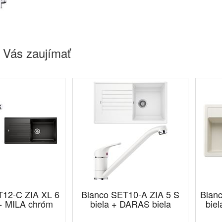
 Vás zaujímať
T12-C ZIA XL 6
Blanco SET10-A ZIA 5 S
Blan
 + MILA chróm
biela + DARAS biela
bie