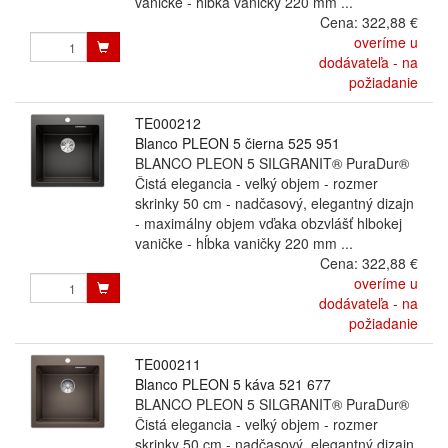
vaničke - hĺbka vaničky 220 mm ...
Cena:
322,88 €
overíme u
dodávateľa - na
požiadanie
TE000212
Blanco PLEON 5 čierna 525 951
BLANCO PLEON 5 SILGRANIT® PuraDur®
Čistá elegancia - veľký objem - rozmer
skrinky 50 cm - nadčasový, elegantný dizajn
- maximálny objem vďaka obzvlášť hlbokej
vaničke - hĺbka vaničky 220 mm ...
Cena:
322,88 €
overíme u
dodávateľa - na
požiadanie
TE000211
Blanco PLEON 5 káva 521 677
BLANCO PLEON 5 SILGRANIT® PuraDur®
Čistá elegancia - veľký objem - rozmer
skrinky 50 cm - nadčasový, elegantný dizajn