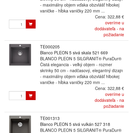
- maximálny objem vďaka obzvlášť hlbokej
vaničke - hĺbka vaničky 220 mm ...
Cena:
322,88 €
overíme u
dodávateľa - na
požiadanie
TE000205
Blanco PLEON 5 sivá skala 521 669
BLANCO PLEON 5 SILGRANIT® PuraDur®
Čistá elegancia - veľký objem - rozmer
skrinky 50 cm - nadčasový, elegantný dizajn
- maximálny objem vďaka obzvlášť hlbokej
vaničke - hĺbka vaničky 220 mm ...
Cena:
322,88 €
overíme u
dodávateľa - na
požiadanie
TE001313
Blanco PLEON 5 sivá vulkán 527 318
BLANCO PLEON 5 SILGRANIT® PuraDur®