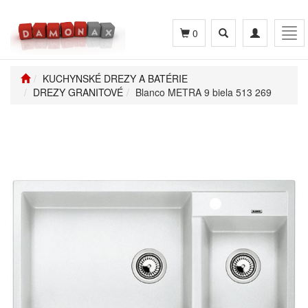
Toggle
Toggle
Tog
0
search
navigation
navi
KUCHYNSKÉ DREZY A BATÉRIE
DREZY GRANITOVÉ
Blanco METRA 9 biela 513 269