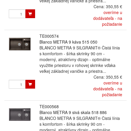
veľkej základnej vaničke a priestra...
Cena:
350,55 €
overíme u
dodávateľa - na
požiadanie
TE000574
Blanco METRA 9 káva 515 050
BLANCO METRA 9 SILGRANIT® Čistá línia
s komfortom - šírka skrinky 90 cm -
moderný, atraktívny dizajn - optimálne
využitie priestoru v rohovej skrinke vďaka
veľkej základnej vaničke a priestra...
Cena:
350,55 €
overíme u
dodávateľa - na
požiadanie
TE000568
Blanco METRA 9 sivá skala 518 886
BLANCO METRA 9 SILGRANIT® Čistá línia
s komfortom - šírka skrinky 90 cm -
moderný, atraktívny dizajn - optimálne