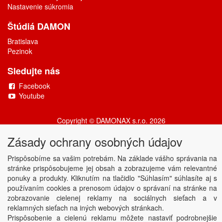
Nastavenie súkromia
Štúdiá DAMON
Bratislava
Pezinok
Sledujte nás
Facebook
Youtube
Copyright © DAMONAX s.r.o.
2026
Powered by
ABRA
Zásady ochrany osobných údajov
Prispôsobíme sa vašim potrebám. Na základe vášho správania na
stránke prispôsobujeme jej obsah a zobrazujeme vám relevantné
ponuky a produkty. Kliknutím na tlačidlo "Súhlasím" súhlasíte aj s
používaním cookies a prenosom údajov o správaní na stránke na
zobrazovanie cielenej reklamy na sociálnych sieťach a v
reklamných sieťach na iných webových stránkach.
Prispôsobenie a cielenú reklamu môžete nastaviť podrobnejšie