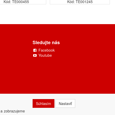
Kód: TE000455
Kód: TE001245
Sledujte nás
Facebook
Youtube
Súhlasím
Nastaviť
 a zobrazujeme