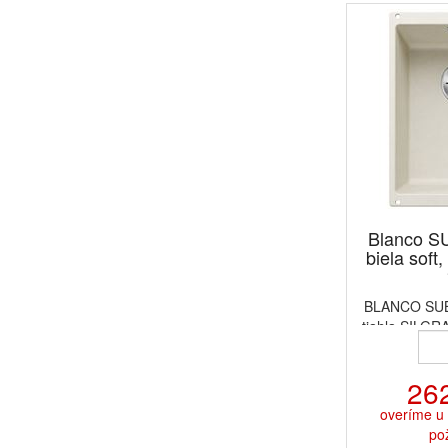
Blanco S
biela soft
BLANCO SUBL
tiahla SILGRA
26
overíme u 
po