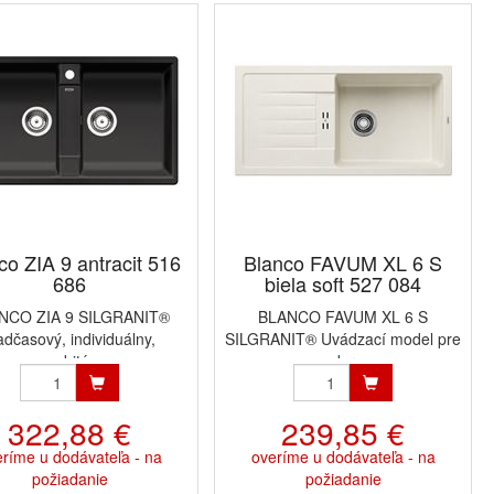
co ZIA 9 antracit 516
Blanco FAVUM XL 6 S
686
biela soft 527 084
NCO ZIA 9 SILGRANIT®
BLANCO FAVUM XL 6 S
dčasový, individuálny,
SILGRANIT® Uvádzací model pre
osobitý...
modern...
322,88 €
239,85 €
ríme u dodávateľa - na
overíme u dodávateľa - na
požiadanie
požiadanie