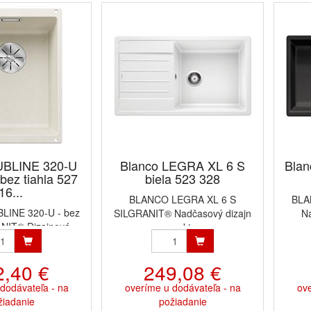
UBLINE 320-U
Blanco LEGRA XL 6 S
Blan
, bez tiahla 527
biela 523 328
16...
BLANCO LEGRA XL 6 S
BLA
INE 320-U - bez
SILGRANIT® Nadčasový dizajn
Na
NIT® Dizajnová ...
pre aktu...
2,40 €
249,08 €
dodávateľa - na
overíme u dodávateľa - na
ove
žiadanie
požiadanie