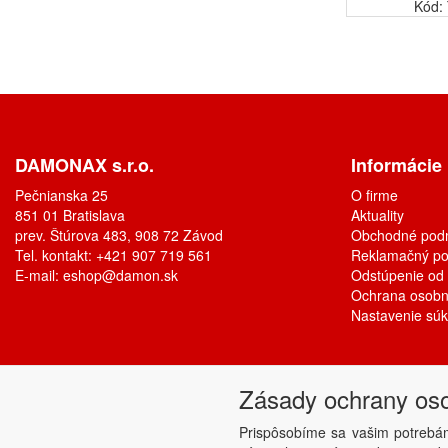
Kód:
DAMONAX s.r.o.
Informácie
Pečnianska 25
O firme
851 01 Bratislava
Aktuality
prev. Štúrova 483, 908 72 Závod
Obchodné pod
Tel. kontakt: +421 907 719 561
Reklamačný po
E-mail:
eshop@damon.sk
Odstúpenie od
Ochrana osobn
Nastavenie sú
Zásady ochrany os
Prispôsobíme sa vašim potrebá