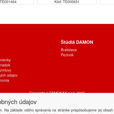
 TE001464
Kód: TE000651
Štúdiá DAMON
Bratislava
Pezinok
mienky
riadok
 zmluvy
ých údajov
kromia
Copyright © DAMONAX s.r.o.
2026
Powered by
ABRA
obných údajov
m. Na základe vášho správania na stránke prispôsobujeme jej obsah