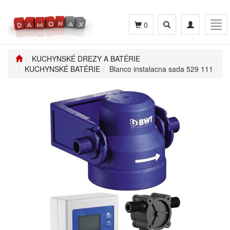
Toggle
Toggle
Tog
0
search
navigation
navi
KUCHYNSKÉ DREZY A BATÉRIE
KUCHYNSKÉ BATÉRIE
Blanco instalacna sada 529 111