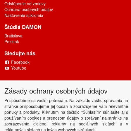
Odstúpenie od zmluvy
Ochrana osobných údajov
Nastavenie súkromia
Štúdiá DAMON
Bratislava
Pezinok
Sledujte nás
Facebook
Youtube
Copyright © DAMONAX s.r.o.
2026
Zásady ochrany osobných údajov
Powered by
ABRA
Prispôsobíme sa vašim potrebám. Na základe vášho správania na
stránke prispôsobujeme jej obsah a zobrazujeme vám relevantné
ponuky a produkty. Kliknutím na tlačidlo "Súhlasím" súhlasíte aj s
používaním cookies a prenosom údajov o správaní na stránke na
zobrazovanie cielenej reklamy na sociálnych sieťach a v
reklamných sieťach na iných webových stránkach.