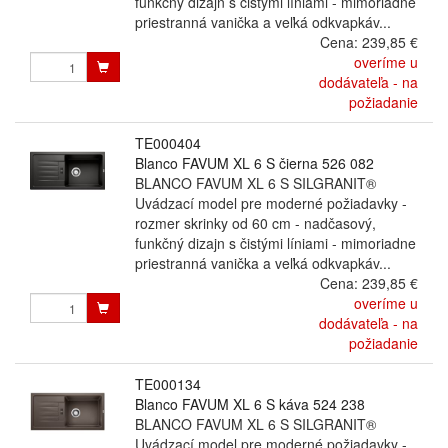
funkčný dizajn s čistými líniami - mimoriadne
priestranná vanička a veľká odkvapkáv...
Cena:
239,85 €
overíme u
dodávateľa - na
požiadanie
TE000404
Blanco FAVUM XL 6 S čierna 526 082
BLANCO FAVUM XL 6 S SILGRANIT®
Uvádzací model pre moderné požiadavky -
rozmer skrinky od 60 cm - nadčasový,
funkčný dizajn s čistými líniami - mimoriadne
priestranná vanička a veľká odkvapkáv...
Cena:
239,85 €
overíme u
dodávateľa - na
požiadanie
TE000134
Blanco FAVUM XL 6 S káva 524 238
BLANCO FAVUM XL 6 S SILGRANIT®
Uvádzací model pre moderné požiadavky -