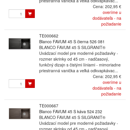
priestranná vanička a veľká odkvapkávac...
Cena:
202,95 €
overíme u
dodávateľa - na
požiadanie
TE000662
Blanco FAVUM 45 S čierna 526 081
BLANCO FAVUM 45 S SILGRANIT®
Uvádzací model pre moderné požiadavky -
rozmer skrinky od 45 cm - nadčasový,
funkčný dizajn s čistými líniami - mimoriadne
priestranná vanička a veľká odkvapkávac...
Cena:
202,95 €
overíme u
dodávateľa - na
požiadanie
TE000667
Blanco FAVUM 45 S káva 524 232
BLANCO FAVUM 45 S SILGRANIT®
Uvádzací model pre moderné požiadavky -
rozmer skrinky od 45 cm - nadčasový,