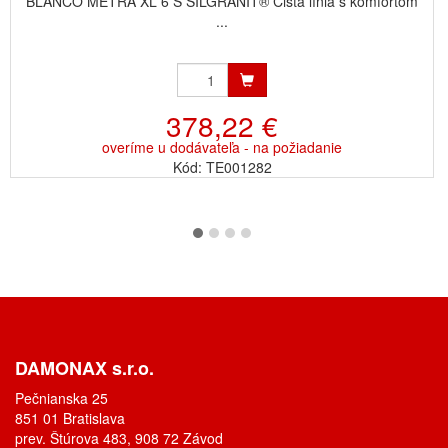
BLANCO METRA XL 6 S SILGRANIT® Čistá línia s komfortom
...
378,22 €
overíme u dodávateľa - na požiadanie
Kód: TE001282
DAMONAX s.r.o.
Pečnianska 25
851 01 Bratislava
prev. Štúrova 483, 908 72 Závod