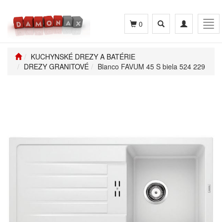
Toggle
Toggle
Tog
0
search
navigation
navi
KUCHYNSKÉ DREZY A BATÉRIE
DREZY GRANITOVÉ
Blanco FAVUM 45 S biela 524 229