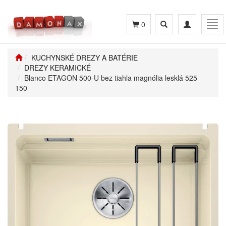
Toggle
Toggle
Tog
0
search
navigation
navi
KUCHYNSKÉ DREZY A BATÉRIE
DREZY KERAMICKÉ
Blanco ETAGON 500-U bez tiahla magnólia lesklá 525
150