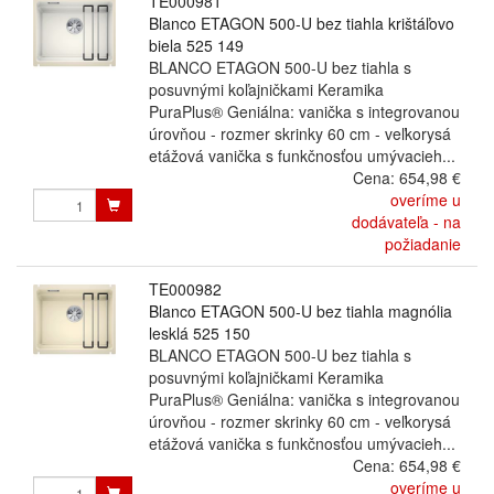
TE000981
Blanco ETAGON 500-U bez tiahla krištáľovo
biela 525 149
BLANCO ETAGON 500-U bez tiahla s
posuvnými koľajničkami Keramika
PuraPlus® Geniálna: vanička s integrovanou
úrovňou - rozmer skrinky 60 cm - veľkorysá
etážová vanička s funkčnosťou umývacieh...
Cena:
654,98 €
overíme u
dodávateľa - na
požiadanie
TE000982
Blanco ETAGON 500-U bez tiahla magnólia
lesklá 525 150
BLANCO ETAGON 500-U bez tiahla s
posuvnými koľajničkami Keramika
PuraPlus® Geniálna: vanička s integrovanou
úrovňou - rozmer skrinky 60 cm - veľkorysá
etážová vanička s funkčnosťou umývacieh...
Cena:
654,98 €
overíme u