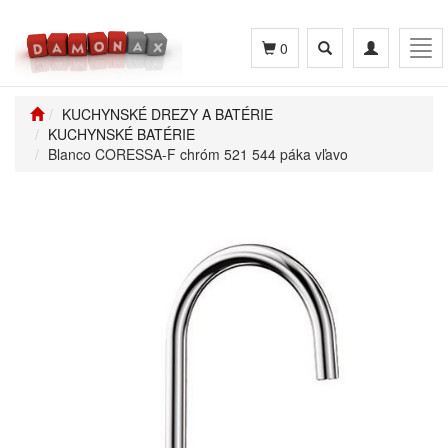
Toggle
Toggle
Tog
0
search
navigation
navi
KUCHYNSKÉ DREZY A BATÉRIE
KUCHYNSKÉ BATÉRIE
Blanco CORESSA-F chróm 521 544 páka vľavo