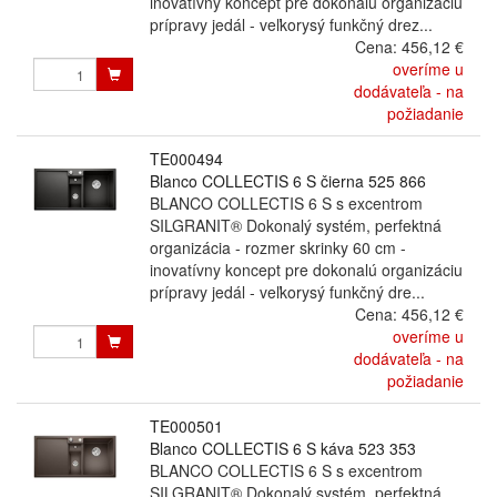
inovatívny koncept pre dokonalú organizáciu
prípravy jedál - veľkorysý funkčný drez...
Cena:
456,12 €
overíme u
dodávateľa - na
požiadanie
TE000494
Blanco COLLECTIS 6 S čierna 525 866
BLANCO COLLECTIS 6 S s excentrom
SILGRANIT® Dokonalý systém, perfektná
organizácia - rozmer skrinky 60 cm -
inovatívny koncept pre dokonalú organizáciu
prípravy jedál - veľkorysý funkčný dre...
Cena:
456,12 €
overíme u
dodávateľa - na
požiadanie
TE000501
Blanco COLLECTIS 6 S káva 523 353
BLANCO COLLECTIS 6 S s excentrom
SILGRANIT® Dokonalý systém, perfektná