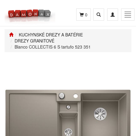
Toggle
Toggle
Tog
0
search
navigation
navi
KUCHYNSKÉ DREZY A BATÉRIE
DREZY GRANITOVÉ
Blanco COLLECTIS 6 S tartufo 523 351