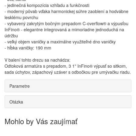
- jedinečná kompozícia vzhľadu a funkčnosti
- moderný pôvab vďaka harmonickej súhre zaoblení a hodvábne
lesklému povrchu
- vybavený zakrytým bočným prepadom C-overflow® a výpusťou
InFino® - elegantne integrovaná a mimoriadne jednoduchá na
údržbu
- veľký objem vaničky a maximálne využiteľné dno vaničky
- hĺbka vaničky: 190 mm
V balení tohto drezu sa nachádza:
Odtoková armatúra s prepadom, 3 1" InFino® výpusť so sitkom,
sada úchytov, zápachový uzáver s odbočkou pre umývačku riadu.
Parametre
Otázka
Mohlo by Vás zaujímať