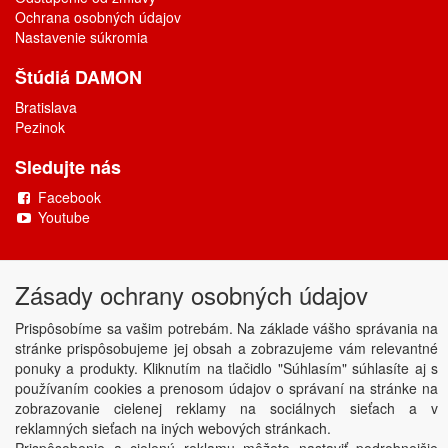
Ochrana osobných údajov
Nastavenie súkromia
Štúdiá DAMON
Bratislava
Pezinok
Sledujte nás
Facebook
Youtube
Copyright © DAMONAX s.r.o.
2026
Zásady ochrany osobných údajov
Powered by
ABRA
Prispôsobíme sa vašim potrebám. Na základe vášho správania na
stránke prispôsobujeme jej obsah a zobrazujeme vám relevantné
ponuky a produkty. Kliknutím na tlačidlo "Súhlasím" súhlasíte aj s
používaním cookies a prenosom údajov o správaní na stránke na
zobrazovanie cielenej reklamy na sociálnych sieťach a v
reklamných sieťach na iných webových stránkach.