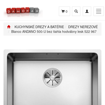
Toggle
Toggle
Tog
0
search
navigation
navi
KUCHYNSKÉ DREZY A BATÉRIE
DREZY NEREZOVÉ
Blanco ANDANO 500-U bez tiahla hodvábny lesk 522 967