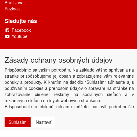
Bratislava
Pezinok
Sledujte nás
Facebook
Youtube
Copyright © DAMONAX s.r.o.
2026
Zásady ochrany osobných údajov
Powered by
ABRA
Prispôsobíme sa vašim potrebám. Na základe vášho správania na
stránke prispôsobujeme jej obsah a zobrazujeme vám relevantné
ponuky a produkty. Kliknutím na tlačidlo "Súhlasím" súhlasíte aj s
používaním cookies a prenosom údajov o správaní na stránke na
zobrazovanie cielenej reklamy na sociálnych sieťach a v
reklamných sieťach na iných webových stránkach.
Prispôsobenie a cielenú reklamu môžete nastaviť podrobnejšie
alebo ju kedykoľvek vypnúť kliknutím na tlačidlo Nastaviť.
Súhlasím
Nastaviť