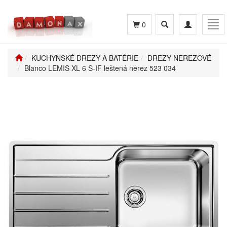
Toggle
Toggle
Tog
0
search
navigation
navi
KUCHYNSKÉ DREZY A BATÉRIE
DREZY NEREZOVÉ
Blanco LEMIS XL 6 S-IF leštená nerez 523 034