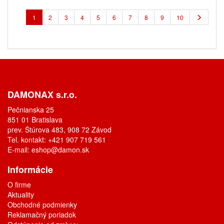
1
2
3
4
5
6
7
8
9
10
DAMONAX s.r.o.
Pečnianska 25
851 01 Bratislava
prev. Štúrova 483, 908 72 Závod
Tel. kontakt: +421 907 719 561
E-mail:
eshop@damon.sk
Informácie
O firme
Aktuality
Obchodné podmienky
Reklamačný poriadok