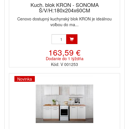
Kuch. blok KRON - SONOMA
Š/V/H:180x204x60CM
Cenovo dostupný kuchynský blok KRON je ideálnou
voľbou do ma...
163,59 €
Dodanie do 1 týždňa
Kód: V 001253
Novinka