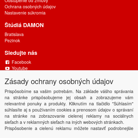
Odstúpenie od zmluvy
Ochrana osobných údajov
Nastavenie súkromia
Štúdiá DAMON
Bratislava
Pezinok
Sledujte nás
Facebook
Youtube
Zásady ochrany osobných údajov
Copyright © DAMONAX s.r.o.
2026
Powered by
ABRA
Prispôsobíme sa vašim potrebám. Na základe vášho správania
na stránke prispôsobujeme jej obsah a zobrazujeme vám
relevantné ponuky a produkty. Kliknutím na tlačidlo "Súhlasím"
súhlasíte aj s používaním cookies a prenosom údajov o správaní
na stránke na zobrazovanie cielenej reklamy na sociálnych
sieťach a v reklamných sieťach na iných webových stránkach.
Prispôsobenie a cielenú reklamu môžete nastaviť podrobnejšie
alebo ju kedykoľvek vypnúť kliknutím na tlačidlo Nastaviť.