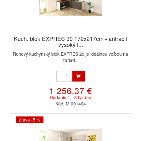
Kuch. blok EXPRES 30 172x217cm - antracit
vysoký l...
Rohový kuchynský blok EXPRES 20 je ideálnou voľbou na
zariad...
1 256,37 €
Dodanie 1 - 3 týždne
Kód: M 001464
Zľava -5 %