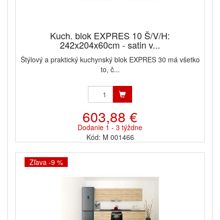
Kuch. blok EXPRES 10 Š/V/H:
242x204x60cm - satin v...
Štýlový a praktický kuchynský blok EXPRES 30 má všetko
to, č...
603,88 €
Dodanie 1 - 3 týždne
Kód: M 001466
Zľava -9 %