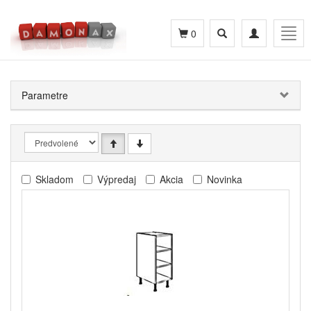
Toggle
Toggle
Togg
0
search
navigation
navig
Parametre
Skladom
Výpredaj
Akcia
Novinka