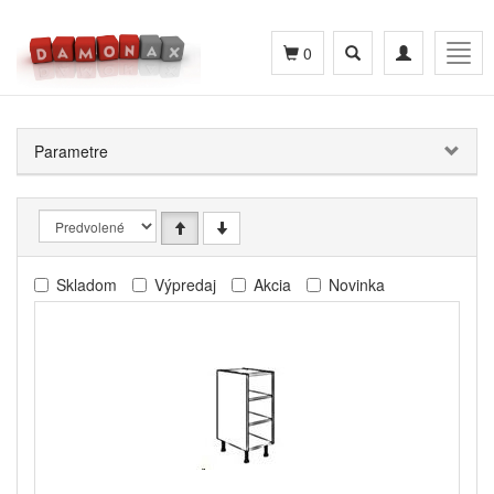
Toggle
Toggle
Togg
0
search
navigation
navig
Parametre
Skladom
Výpredaj
Akcia
Novinka