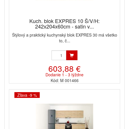
Kuch. blok EXPRES 10 Š/V/H:
242x204x60cm - satin v...
Štýlový a praktický kuchynský blok EXPRES 30 má všetko
to, č...
603,88 €
Dodanie 1 - 3 týždne
Kód: M 001466
Zľava -9 %