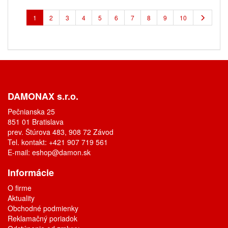
1
2
3
4
5
6
7
8
9
10
DAMONAX s.r.o.
Pečnianska 25
851 01 Bratislava
prev. Štúrova 483, 908 72 Závod
Tel. kontakt: +421 907 719 561
E-mail:
eshop@damon.sk
Informácie
O firme
Aktuality
Obchodné podmienky
Reklamačný poriadok