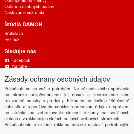
Odstúpenie od zmluvy
Ochrana osobných údajov
Nastavenie súkromia
Štúdiá DAMON
Bratislava
Pezinok
Sledujte nás
Facebook
Youtube
Zásady ochrany osobných údajov
Copyright © DAMONAX s.r.o.
2026
Powered by
ABRA
Prispôsobíme sa vašim potrebám. Na základe vášho správania
na stránke prispôsobujeme jej obsah a zobrazujeme vám
relevantné ponuky a produkty. Kliknutím na tlačidlo "Súhlasím"
súhlasíte aj s používaním cookies a prenosom údajov o správaní
na stránke na zobrazovanie cielenej reklamy na sociálnych
sieťach a v reklamných sieťach na iných webových stránkach.
Prispôsobenie a cielenú reklamu môžete nastaviť podrobnejšie
alebo ju kedykoľvek vypnúť kliknutím na tlačidlo Nastaviť.