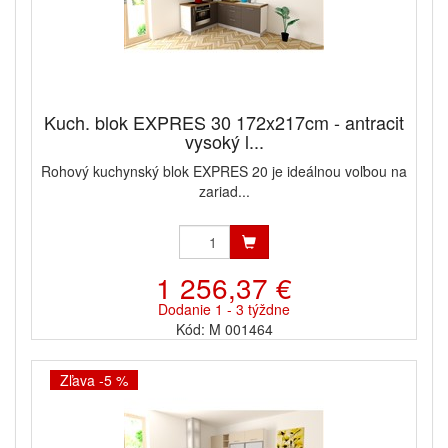
Kuch. blok EXPRES 30 172x217cm - antracit
vysoký l...
Rohový kuchynský blok EXPRES 20 je ideálnou voľbou na
zariad...
1 256,37 €
Dodanie 1 - 3 týždne
Kód: M 001464
Zľava -5 %