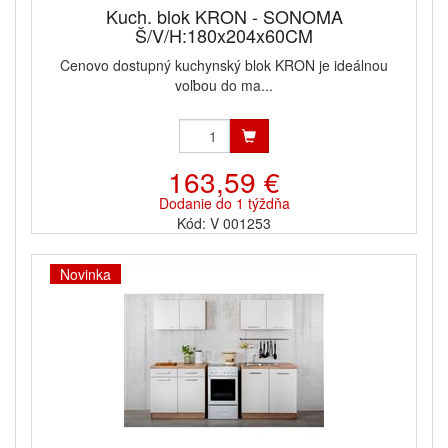
Kuch. blok KRON - SONOMA
Š/V/H:180x204x60CM
Cenovo dostupný kuchynský blok KRON je ideálnou
voľbou do ma...
163,59 €
Dodanie do 1 týždňa
Kód: V 001253
Novinka