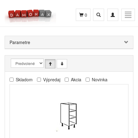
Toggle
Toggle
Togg
0
search
navigation
navig
Parametre
Skladom
Výpredaj
Akcia
Novinka