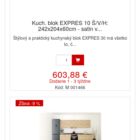
Kuch. blok EXPRES 10 Š/V/H:
242x204x60cm - satin v...
Štýlový a praktický kuchynský blok EXPRES 30 má všetko
to, č...
603,88 €
Dodanie 1 - 3 týždne
Kód: M 001466
Zľava -9 %