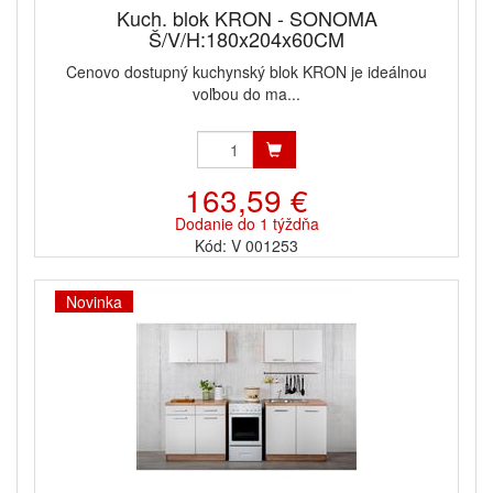
Kuch. blok KRON - SONOMA
Š/V/H:180x204x60CM
Cenovo dostupný kuchynský blok KRON je ideálnou
voľbou do ma...
163,59 €
Dodanie do 1 týždňa
Kód: V 001253
Novinka