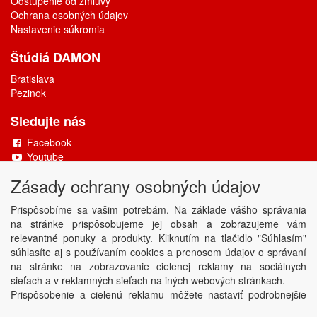
Odstúpenie od zmluvy
Ochrana osobných údajov
Nastavenie súkromia
Štúdiá DAMON
Bratislava
Pezinok
Sledujte nás
Facebook
Youtube
Zásady ochrany osobných údajov
Copyright © DAMONAX s.r.o.
2026
Powered by
ABRA
Prispôsobíme sa vašim potrebám. Na základe vášho správania
na stránke prispôsobujeme jej obsah a zobrazujeme vám
relevantné ponuky a produkty. Kliknutím na tlačidlo "Súhlasím"
súhlasíte aj s používaním cookies a prenosom údajov o správaní
na stránke na zobrazovanie cielenej reklamy na sociálnych
sieťach a v reklamných sieťach na iných webových stránkach.
Prispôsobenie a cielenú reklamu môžete nastaviť podrobnejšie
alebo ju kedykoľvek vypnúť kliknutím na tlačidlo Nastaviť.