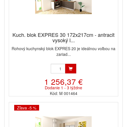
Kuch. blok EXPRES 30 172x217cm - antracit
vysoký l...
Rohový kuchynský blok EXPRES 20 je ideálnou voľbou na
zariad...
1 256,37 €
Dodanie 1 - 3 týždne
Kód: M 001464
Zľava -5 %