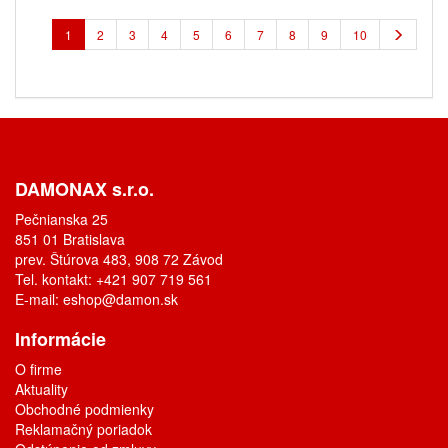
1
2
3
4
5
6
7
8
9
10
DAMONAX s.r.o.
Pečnianska 25
851 01 Bratislava
prev. Štúrova 483, 908 72 Závod
Tel. kontakt: +421 907 719 561
E-mail:
eshop@damon.sk
Informácie
O firme
Aktuality
Obchodné podmienky
Reklamačný poriadok