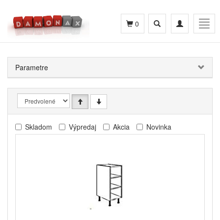
Toggle
Toggle
Togg
0
search
navigation
navig
Parametre
Skladom
Výpredaj
Akcia
Novinka