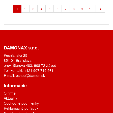
1
2
3
4
5
6
7
8
9
10
DAMONAX s.r.o.
Pečnianska 25
851 01 Bratislava
prev. Štúrova 483, 908 72 Závod
Tel. kontakt: +421 907 719 561
E-mail:
eshop@damon.sk
Informácie
O firme
Aktuality
Obchodné podmienky
Reklamačný poriadok