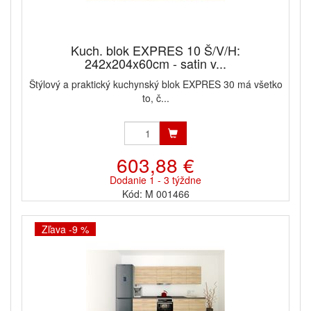
Kuch. blok EXPRES 10 Š/V/H:
242x204x60cm - satin v...
Štýlový a praktický kuchynský blok EXPRES 30 má všetko
to, č...
603,88 €
Dodanie 1 - 3 týždne
Kód: M 001466
Zľava -9 %