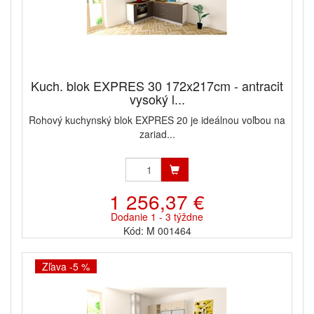
Kuch. blok EXPRES 30 172x217cm - antracit
vysoký l...
Rohový kuchynský blok EXPRES 20 je ideálnou voľbou na
zariad...
1 256,37 €
Dodanie 1 - 3 týždne
Kód: M 001464
Zľava -5 %