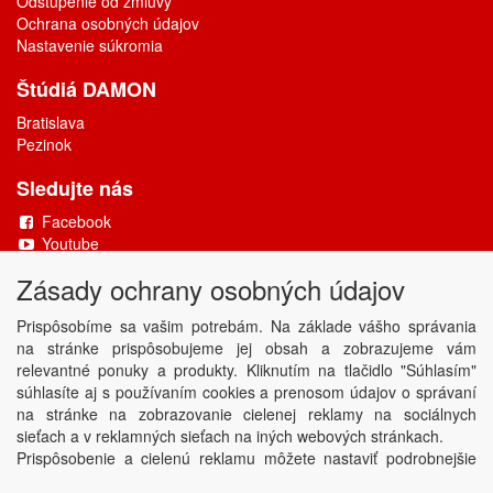
Odstúpenie od zmluvy
Ochrana osobných údajov
Nastavenie súkromia
Štúdiá DAMON
Bratislava
Pezinok
Sledujte nás
Facebook
Youtube
Zásady ochrany osobných údajov
Copyright © DAMONAX s.r.o.
2026
Powered by
ABRA
Prispôsobíme sa vašim potrebám. Na základe vášho správania
na stránke prispôsobujeme jej obsah a zobrazujeme vám
relevantné ponuky a produkty. Kliknutím na tlačidlo "Súhlasím"
súhlasíte aj s používaním cookies a prenosom údajov o správaní
na stránke na zobrazovanie cielenej reklamy na sociálnych
sieťach a v reklamných sieťach na iných webových stránkach.
Prispôsobenie a cielenú reklamu môžete nastaviť podrobnejšie
alebo ju kedykoľvek vypnúť kliknutím na tlačidlo Nastaviť.