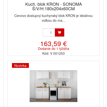
Kuch. blok KRON - SONOMA
Š/V/H:180x204x60CM
Cenovo dostupný kuchynský blok KRON je ideálnou
voľbou do ma...
163,59 €
Dodanie do 1 týždňa
Kód: V 001253
Novinka