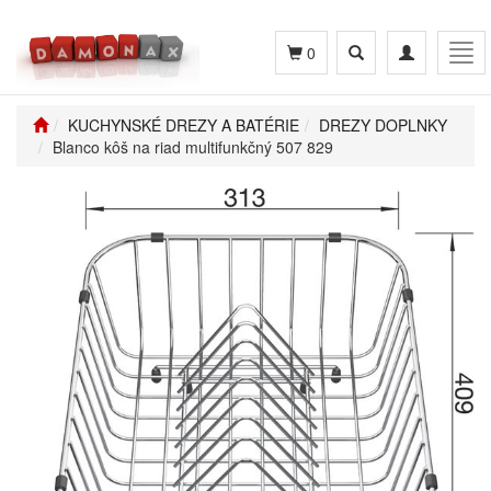
Toggle
Toggle
Tog
0
search
navigation
navi
KUCHYNSKÉ DREZY A BATÉRIE
DREZY DOPLNKY
Blanco kôš na riad multifunkčný 507 829